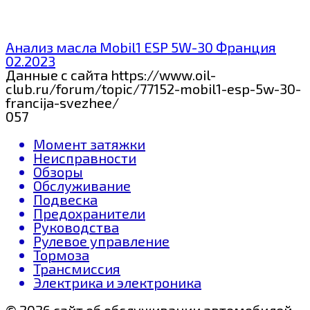
Анализ масла Mobil1 ESP 5W-30 Франция
02.2023
Данные с сайта https://www.oil-
club.ru/forum/topic/77152-mobil1-esp-5w-30-
francija-svezhee/
0
57
Момент затяжки
Неисправности
Обзоры
Обслуживание
Подвеска
Предохранители
Руководства
Рулевое управление
Тормоза
Трансмиссия
Электрика и электроника
© 2026 сайт об обслуживании автомобилей