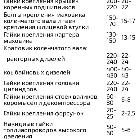
Гайки крепления крышек
200-
20-
коренных подшипников
220
22
Болты крепления маховика
150-
коленчатого вала и гаек
15-17
170
крепления шлицевой втулки
Гайки крепления картера
130-
13-15
маховика
150
Храповик коленчатого вала:
220-
22-
тракторных дизелей
240
24
400-
40-
коыбайновых дизелей
430
43
Гайки крепления головки
220-
22-
цилиндров
240
24
Гайки крепления стоек валиков,
60-
6-8
коромысел и декомпрессора
80
20-
Гайки крепления форсунок
2-2,5
25
Накидиые гайки
50-
топлиаопроводов высокого
5-6
60
давления