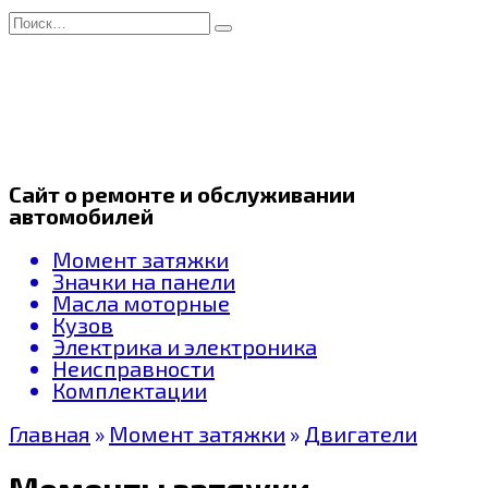
Перейти
Search
к
for:
содержанию
Сайт о ремонте и обслуживании
автомобилей
Момент затяжки
Значки на панели
Масла моторные
Кузов
Электрика и электроника
Неисправности
Комплектации
Главная
»
Момент затяжки
»
Двигатели
Моменты затяжки