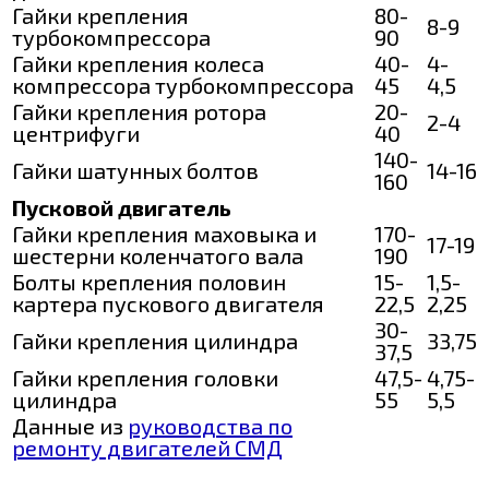
Гайки крепления
80-
8-9
турбокомпрессора
90
Гайки крепления колеса
40-
4-
компрессора турбокомпрессора
45
4,5
Гайки крепления ротора
20-
2-4
центрифуги
40
140-
Гайки шатунных болтов
14-16
160
Пусковой двигатель
Гайки крепления маховыка и
170-
17-19
шестерни коленчатого вала
190
Болты крепления половин
15-
1,5-
картера пускового двигателя
22,5
2,25
30-
Гайки крепления цилиндра
33,75
37,5
Гайки крепления головки
47,5-
4,75-
цилиндра
55
5,5
Данные из
руководства по
ремонту двигателей СМД