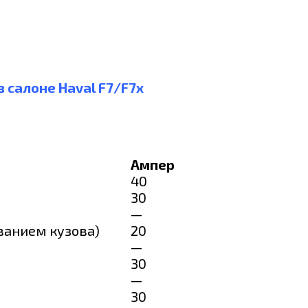
 салоне Haval F7/F7x
Ампер
40
30
—
ванием кузова)
20
—
30
—
30