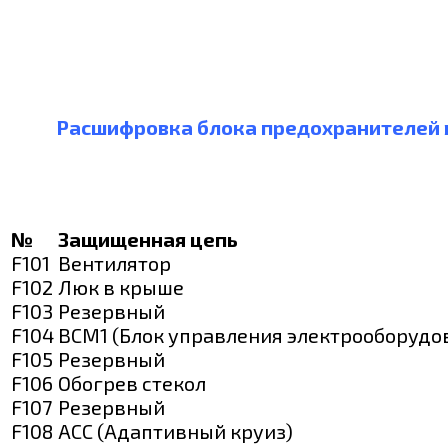
Расшифровка блока предохранителей в
№
Защищенная цепь
F101
Вентилятор
F102
Люк в крыше
F103
Резервный
F104
BCM1 (Блок управления электрооборудо
F105
Резервный
F106
Обогрев стекол
F107
Резервный
F108
ACC (Адаптивный круиз)