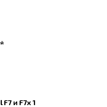
ей
F7 и F7x 1