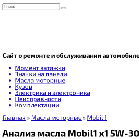
Перейти
Search
к
for:
содержанию
Сайт о ремонте и обслуживании автомобил
Момент затяжки
Значки на панели
Масла моторные
Кузов
Электрика и электроника
Неисправности
Комплектации
Главная
»
Масла моторные
»
Mobil 1
Анализ масла Mobil1 x1 5W-30