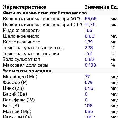
Характеристика
Значение
Ед
Физико-химичесие свойства масла
Вязкость кинематическая при 40 °С
65,66
мм
Вязкость кинематическая при 100 °С
11,26
мм
Индекс вязкости
166
Щелочное число
8,88
мг.
Кислотное число
1,79
мг.
Температура вспышки в о.т.
228
°C
Температура застывания
-52
°C
Зола сульфатная
0,82
%
Массовая доля серы
0,190
%
Элементы присадок
Молибден (Мо)
77
мг
Фосфор (Р)
679
мг
Цинк (Zn)
846
мг
Барий (Ва)
0
мг
Вольфрам (W)
0
мг
Бор (В)
108
мг
Магний (Mg)
686
мг
Кальций (Са)
1097
мг