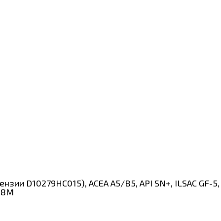
цензии D10279HC015), ACEA A5/B5, API SN+, ILSAC GF-
18M