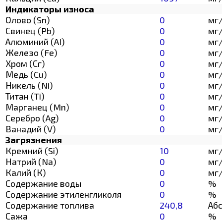
Индикаторы износа
Олово (Sn)
0
мг
Свинец (Pb)
0
мг
Алюминий (AI)
0
мг
Железо (Fe)
0
мг
Хром (Сг)
0
мг
Медь (Cu)
0
мг
Никель (Ni)
0
мг
Титан (Ti)
0
мг
Марганец (Mn)
0
мг
Серебро (Ag)
0
мг
Ванадий (V)
0
мг
Загрязнения
Кремний (Si)
10
мг
Натрий (Na)
0
мг
Калий (К)
0
мг
Содержание воды
0
%
Содержание этиленгликоля
0
%
Содержание топлива
240,8
Абс
Сажа
0
%