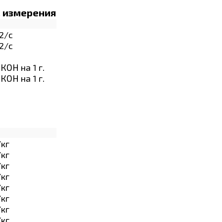
. измерения
2/с
2/с
 КОН на 1 г.
 КОН на 1 г.
/кг
/кг
/кг
/кг
/кг
/кг
/кг
/кг