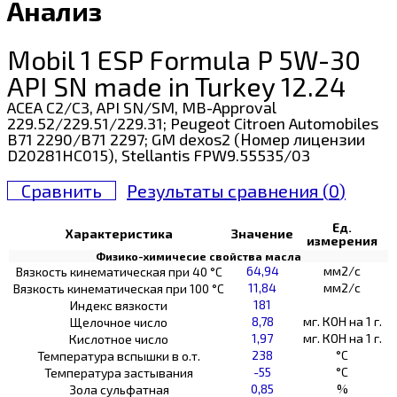
Анализ
Mobil 1 ESP Formula P 5W-30
API SN made in Turkey 12.24
ACEA C2/C3, API SN/SM, MB-Approval
229.52/229.51/229.31; Peugeot Citroen Automobiles
B71 2290/B71 2297; GM dexos2 (Номер лицензии
D20281HC015), Stellantis FPW9.55535/03
Сравнить
Результаты сравнения (
0
)
Ед.
Характеристика
Значение
измерения
Физико-химичесие свойства масла
64,94
мм2/с
Вязкость кинематическая при 40 °С
11,84
мм2/с
Вязкость кинематическая при 100 °С
181
Индекс вязкости
8,78
мг. КОН на 1 г.
Щелочное число
1,97
мг. КОН на 1 г.
Кислотное число
238
°C
Температура вспышки в о.т.
-55
°C
Температура застывания
0,85
%
Зола сульфатная