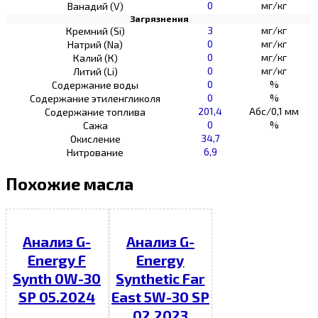
0
мг/кг
Ванадий (V)
Загрязнения
3
мг/кг
Кремний (Si)
0
мг/кг
Натрий (Na)
0
мг/кг
Калий (К)
0
мг/кг
Литий (Li)
0
%
Содержание воды
0
%
Содержание этиленгликоля
201,4
Абс/0,1 мм
Содержание топлива
0
%
Сажа
34,7
Окисление
6,9
Нитрование
Похожие масла
Анализ G-
Анализ G-
Energy F
Energy
Synth 0W-30
Synthetic Far
SP 05.2024
East 5W-30 SP
02.2023