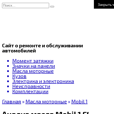
Перейти
Search
Закрыть 
к
for:
содержанию
Сайт о ремонте и обслуживании
автомобилей
Момент затяжки
Значки на панели
Масла моторные
Кузов
Электрика и электроника
Неисправности
Комплектации
Главная
»
Масла моторные
»
Mobil 1
Анализ масла Mobil 1 ESP