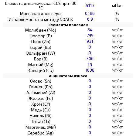
Вязкость динамическая CCS при -30
4113
мПас
°С
0,186
%
Массовая доля серы
6,9
%
Испаряемость по методу NOACK
Элементы присадок
84
мг/кг
Молибден (Мо)
799
мг/кг
Фосфор (Р)
931
мг/кг
Цинк (Zn)
0
мг/кг
Барий (Ва)
0
мг/кг
Вольфрам (W)
306
мг/кг
Бор (В)
14
мг/кг
Магний (Mg)
1838
мг/кг
Кальций (Са)
Индикаторы износа
0
мг/кг
Олово (Sn)
0
мг/кг
Свинец (Pb)
0
мг/кг
Алюминий (AI)
0
мг/кг
Железо (Fe)
0
мг/кг
Хром (Сг)
0
мг/кг
Медь (Cu)
0
мг/кг
Никель (Ni)
0
мг/кг
Титан (Ti)
0
мг/кг
Марганец (Mn)
0
мг/кг
Серебро (Ag)