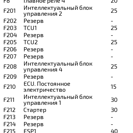
F8
Главное реле 4
20
Интеллектуальный блок
F201
25
управления 2
F202
Резерв
-
F203
TCU1
25
F204
Резерв
-
F205
TCU2
25
F206
Резерв
-
F207
Резерв
-
Интеллектуальный блок
F208
25
управления 4
F209
Резерв
-
ECU. Постоянное
F210
15
электричество
Интеллектуальный блок
F211
30
управления 1
F212
Стартер
30
F213
Резерв
-
F214
Резерв
-
F215
ESP1
40