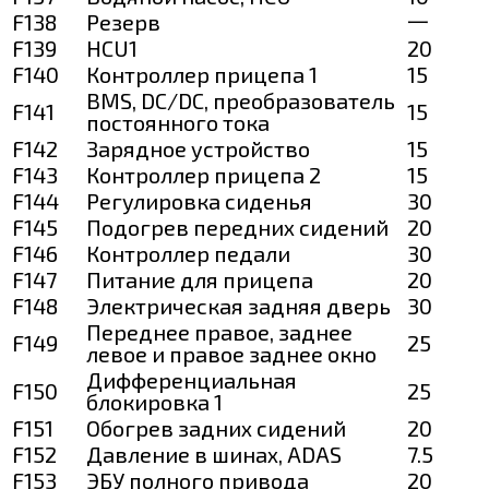
F138
Резерв
一
F139
HCU1
20
F140
Контроллер прицепа 1
15
BMS, DC/DC, преобразователь
F141
15
постоянного тока
F142
Зарядное устройство
15
F143
Контроллер прицепа 2
15
F144
Регулировка сиденья
30
F145
Подогрев передних сидений
20
F146
Контроллер педали
30
F147
Питание для прицепа
20
F148
Электрическая задняя дверь
30
Переднее правое, заднее
F149
25
левое и правое заднее окно
Дифференциальная
F150
25
блокировка 1
F151
Обогрев задних сидений
20
F152
Давление в шинах, ADAS
7.5
F153
ЭБУ полного привода
20