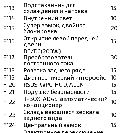
Подстаканник для
F113
15
охлаждения и нагрева
F114
Внутренний свет
10
Супер замок, двойная
F115
20
блокировка
Открытие левой передней
F116
15
двери
DC/DC(200W)
F117
Преобразователь
30
постоянного тока
F118
Розетка заднего ряда
15
F119
Диагностический интерфейс
10
F120
RSDS, WPC, HUD, ALCM
15
F121
Подушки безопасности
15
T-BOX, ADAS, автоматический
F122
10
кондиционер
Складывающиеся зеркала
F123
10
заднего вида
F124
Центральный замок
15
Электронное переключение