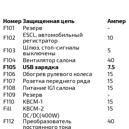
Номер
Защищенная цепь
Ампер
F101
Резерв
-
ESCL, автомобильный
F102
10
регистратор
Шлюз, стоп-сигналы
F103
5
выключены
F104
Вентилятор салона
40
F105
USB зарядка
7.5
F106
Обогрев рулевого колеса
15
F107
Розетка переднего ряда
15
F108
Питание IG1 салона
15
F109
Резерв
-
F110
KBCM-1
15
Fill
KBCM-2
15
DC/DC(400W)
F112
Преобразователь
40
постоянного тока