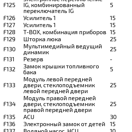
F125
IG, комбинированный
5
переключатель IG
F126
Усилитель 1
15
F127
Усилитель 1
15
F128
T-BOX, комбинация приборов
15
F129
Шторка люка
25
Мультимедийный ведущий
F130
25
динамик
F131
Резерв
-
Замок крышки топливного
F132
5
бака
Модуль левой передней
F133
двери, стеклоподъемник
25
левой передней двери
Модуль правой передней
F134
двери, стеклоподъемник
25
правой передней двери
F135
ACU
30
F136
Электронный замок от детей
15
F137
Водяной насос, HCU
10