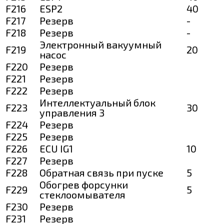
F216
ESP2
40
F217
Резерв
-
F218
Резерв
-
Электронный вакуумный
F219
20
насос
F220
Резерв
F221
Резерв
F222
Резерв
Интеллектуальный блок
F223
30
управления 3
F224
Резерв
F225
Резерв
F226
ECU IG1
10
F227
Резерв
F228
Обратная связь при пуске
5
Обогрев форсунки
F229
5
стеклоомывателя
F230
Резерв
F231
Резерв