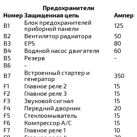
Предохранители
Номер
Защищенная цепь
Ампер
Блок предохранителей
B1
125
приборной панели
B2
Вентилятор радиатора
50
B3
EPS
80
B4
Водяной насос двигателя
60
B5
Резерв
-
B6
-
Встроенный стартер и
B7
350
генератор
F1
Главное реле 2
15
F2
Главное реле 3
15
F3
Звуковой сигнал
15
F4
Передний дворник
20
F5
Стеклоомыватель
15
F6
Компрессор A/C
15
F7
Главное реле 1
10