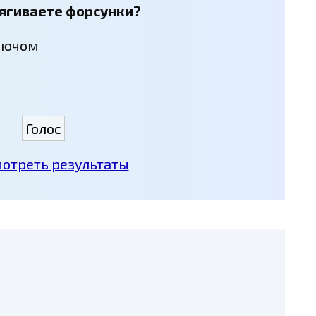
тягиваете форсунки?
лючом
отреть результаты