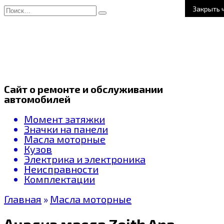
Перейти
Search
Закрыть 
к
for:
содержанию
Сайт о ремонте и обслуживании
автомобилей
Момент затяжки
Значки на панели
Масла моторные
Кузов
Электрика и электроника
Неисправности
Комплектации
Главная
»
Масла моторные
Анализ масла Zeith Apache