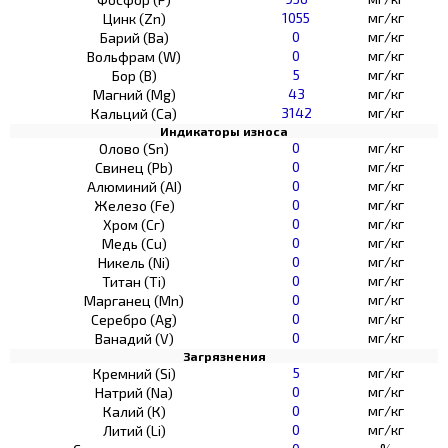
1055
мг/кг
Цинк (Zn)
0
мг/кг
Барий (Ва)
0
мг/кг
Вольфрам (W)
5
мг/кг
Бор (В)
43
мг/кг
Магний (Mg)
3142
мг/кг
Кальций (Са)
Индикаторы износа
0
мг/кг
Олово (Sn)
0
мг/кг
Свинец (Pb)
0
мг/кг
Алюминий (AI)
0
мг/кг
Железо (Fe)
0
мг/кг
Хром (Сг)
0
мг/кг
Медь (Cu)
0
мг/кг
Никель (Ni)
0
мг/кг
Титан (Ti)
0
мг/кг
Марганец (Mn)
0
мг/кг
Серебро (Ag)
0
мг/кг
Ванадий (V)
Загрязнения
5
мг/кг
Кремний (Si)
0
мг/кг
Натрий (Na)
0
мг/кг
Калий (К)
0
мг/кг
Литий (Li)