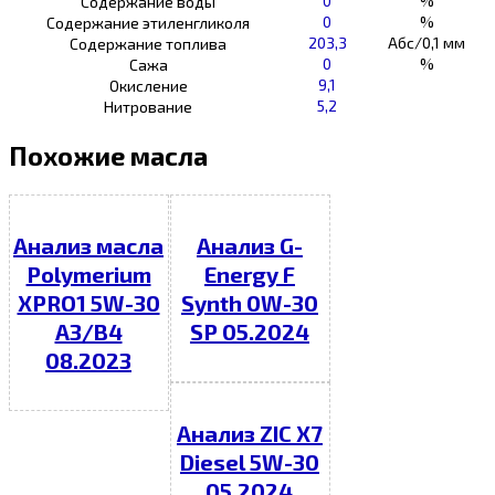
0
%
Содержание воды
0
%
Содержание этиленгликоля
203,3
Абс/0,1 мм
Содержание топлива
0
%
Сажа
9,1
Окисление
5,2
Нитрование
Похожие масла
Анализ масла
Анализ G-
Polymerium
Energy F
XPRO1 5W-30
Synth 0W-30
A3/B4
SP 05.2024
08.2023
Анализ ZIC X7
Diesel 5W-30
05.2024