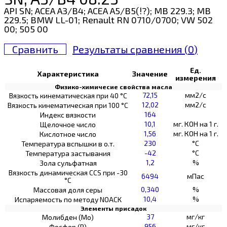
API SN; ACEA A3/B4; ACEA A5/B5(!?); MB 229.3; MB
229.5; BMW LL-01; Renault RN 0710/0700; VW 502
00; 505 00
Сравнить
Результаты сравнения (
0
)
Ед.
Характеристика
Значение
измерения
Физико-химичесие свойства масла
72,15
мм2/с
Вязкость кинематическая при 40 °С
12,02
мм2/с
Вязкость кинематическая при 100 °С
164
Индекс вязкости
10,1
мг. КОН на 1 г.
Щелочное число
1,56
мг. КОН на 1 г.
Кислотное число
230
°C
Температура вспышки в о.т.
-42
°C
Температура застывания
1,2
%
Зола сульфатная
Вязкость динамическая CCS при -30
6494
мПас
°С
0,340
%
Массовая доля серы
10,4
%
Испаряемость по методу NOACK
Элементы присадок
37
мг/кг
Молибден (Мо)
956
мг/кг
Фосфор (Р)