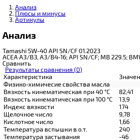
Анализ
Плюсы и минусы
Артикулы
Анализ
Tamashi 5W-40 API SN/CF 01.2023
ACEA A3/B3, A3/B4-16; API SN/CF; MB 229.5; B
Сравнить
Результаты сравнения (
0
)
Характеристика
Значе
Физико-химичесие свойства масла
Вязкость кинематическая при 40 °С
82,41
Вязкость кинематическая при 100 °С
13,9
Индекс вязкости
174
Щелочное число
9,78
Кислотное число
1,66
Температура вспышки в о.т.
240
Температура застывания
-46