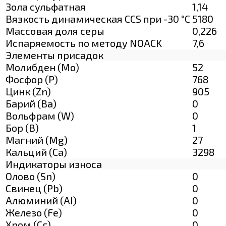
Зола сульфатная
1,14
Вязкость динамическая CCS при -30 °С
5180
Массовая доля серы
0,226
Испаряемость по методу NOACK
7,6
Элементы присадок
Молибден (Мо)
52
Фосфор (Р)
768
Цинк (Zn)
905
Барий (Ва)
0
Вольфрам (W)
0
Бор (В)
1
Магний (Mg)
27
Кальций (Са)
3298
Индикаторы износа
Олово (Sn)
0
Свинец (Pb)
0
Алюминий (AI)
0
Железо (Fe)
0
Хром (Сг)
0