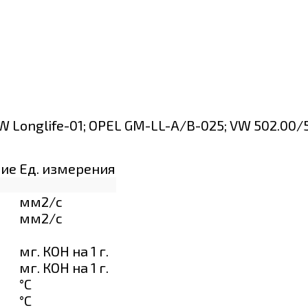
MW Longlife-01; OPEL GM-LL-A/B-025; VW 502.00/
ние
Ед. измерения
мм2/с
мм2/с
мг. КОН на 1 г.
мг. КОН на 1 г.
°C
°C