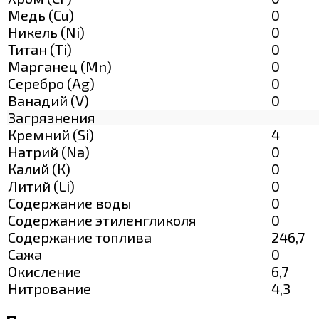
Медь (Cu)
0
Никель (Ni)
0
Титан (Ti)
0
Марганец (Mn)
0
Серебро (Ag)
0
Ванадий (V)
0
Загрязнения
Кремний (Si)
4
Натрий (Na)
0
Калий (К)
0
Литий (Li)
0
Содержание воды
0
Содержание этиленгликоля
0
Содержание топлива
246,7
Сажа
0
Окисление
6,7
Нитрование
4,3