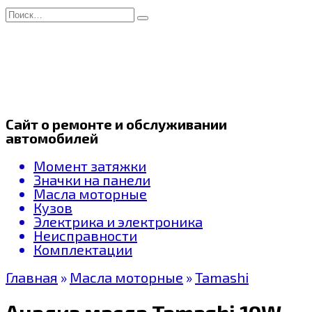
Перейти
Search
к
for:
содержанию
Сайт о ремонте и обслуживании
автомобилей
Момент затяжки
Значки на панели
Масла моторные
Кузов
Электрика и электроника
Неисправности
Комплектации
Главная
»
Масла моторные
»
Tamashi
Анализ масла Tamashi 10W-