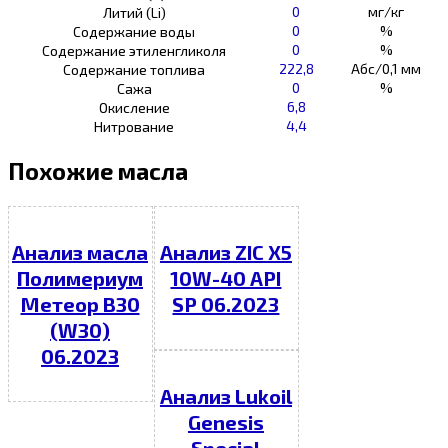
0
мг/кг
Литий (Li)
0
%
Содержание воды
0
%
Содержание этиленгликоля
222,8
Абс/0,1 мм
Содержание топлива
0
%
Сажа
6,8
Окисление
4,4
Нитрование
Похожие масла
Анализ масла
Анализ ZIC X5
Полимериум
10W-40 API
Метеор В30
SP 06.2023
(W30)
06.2023
Анализ Lukoil
Genesis