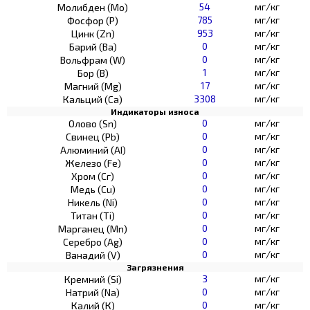
54
мг/кг
Молибден (Мо)
785
мг/кг
Фосфор (Р)
953
мг/кг
Цинк (Zn)
0
мг/кг
Барий (Ва)
0
мг/кг
Вольфрам (W)
1
мг/кг
Бор (В)
17
мг/кг
Магний (Mg)
3308
мг/кг
Кальций (Са)
Индикаторы износа
0
мг/кг
Олово (Sn)
0
мг/кг
Свинец (Pb)
0
мг/кг
Алюминий (AI)
0
мг/кг
Железо (Fe)
0
мг/кг
Хром (Сг)
0
мг/кг
Медь (Cu)
0
мг/кг
Никель (Ni)
0
мг/кг
Титан (Ti)
0
мг/кг
Марганец (Mn)
0
мг/кг
Серебро (Ag)
0
мг/кг
Ванадий (V)
Загрязнения
3
мг/кг
Кремний (Si)
0
мг/кг
Натрий (Na)
0
мг/кг
Калий (К)