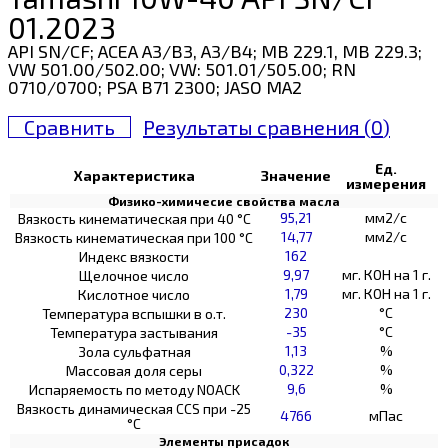
01.2023
API SN/CF; ACEA A3/B3, A3/B4; MB 229.1, MB 229.3;
VW 501.00/502.00; VW: 501.01/505.00; RN
0710/0700; PSA B71 2300; JASO MA2
Сравнить
Результаты сравнения (
0
)
Ед.
Характеристика
Значение
измерения
Физико-химичесие свойства масла
95,21
мм2/с
Вязкость кинематическая при 40 °С
14,77
мм2/с
Вязкость кинематическая при 100 °С
162
Индекс вязкости
9,97
мг. КОН на 1 г.
Щелочное число
1,79
мг. КОН на 1 г.
Кислотное число
230
°C
Температура вспышки в о.т.
-35
°C
Температура застывания
1,13
%
Зола сульфатная
0,322
%
Массовая доля серы
9,6
%
Испаряемость по методу NOACK
Вязкость динамическая CCS при -25
4766
мПас
°С
Элементы присадок