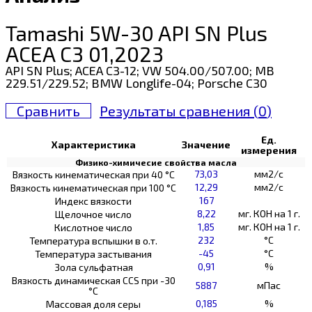
Tamashi 5W-30 API SN Plus
ACEA C3 01,2023
API SN Plus; ACEA C3-12; VW 504.00/507.00; MB
229.51/229.52; BMW Longlife-04; Porsche C30
Сравнить
Результаты сравнения (
0
)
Ед.
Характеристика
Значение
измерения
Физико-химичесие свойства масла
73,03
мм2/с
Вязкость кинематическая при 40 °С
12,29
мм2/с
Вязкость кинематическая при 100 °С
167
Индекс вязкости
8,22
мг. КОН на 1 г.
Щелочное число
1,85
мг. КОН на 1 г.
Кислотное число
232
°C
Температура вспышки в о.т.
-45
°C
Температура застывания
0,91
%
Зола сульфатная
Вязкость динамическая CCS при -30
5887
мПас
°С
0,185
%
Массовая доля серы