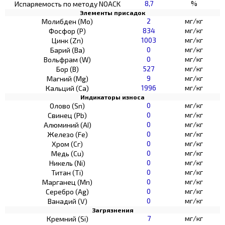
8,7
%
Испаряемость по методу NOACK
Элементы присадок
2
мг/кг
Молибден (Мо)
834
мг/кг
Фосфор (Р)
1003
мг/кг
Цинк (Zn)
0
мг/кг
Барий (Ва)
0
мг/кг
Вольфрам (W)
527
мг/кг
Бор (В)
9
мг/кг
Магний (Mg)
1996
мг/кг
Кальций (Са)
Индикаторы износа
0
мг/кг
Олово (Sn)
0
мг/кг
Свинец (Pb)
0
мг/кг
Алюминий (AI)
0
мг/кг
Железо (Fe)
0
мг/кг
Хром (Сг)
0
мг/кг
Медь (Cu)
0
мг/кг
Никель (Ni)
0
мг/кг
Титан (Ti)
0
мг/кг
Марганец (Mn)
0
мг/кг
Серебро (Ag)
0
мг/кг
Ванадий (V)
Загрязнения
7
мг/кг
Кремний (Si)