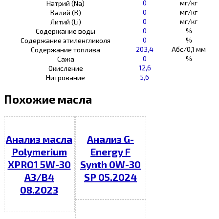
0
мг/кг
Натрий (Na)
0
мг/кг
Калий (К)
0
мг/кг
Литий (Li)
0
%
Содержание воды
0
%
Содержание этиленгликоля
203,4
Абс/0,1 мм
Содержание топлива
0
%
Сажа
12,6
Окисление
5,6
Нитрование
Похожие масла
Анализ масла
Анализ G-
Polymerium
Energy F
XPRO1 5W-30
Synth 0W-30
A3/B4
SP 05.2024
08.2023