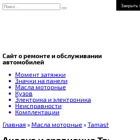
Перейти
Search
к
for:
содержанию
Сайт о ремонте и обслуживании
автомобилей
Момент затяжки
Значки на панели
Масла моторные
Кузов
Электрика и электроника
Неисправности
Комплектации
Главная
»
Масла моторные
»
Tamashi
Анализ и сравнение Tamashi