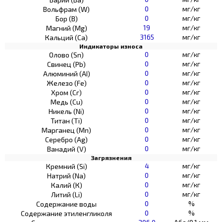
0
мг/кг
Вольфрам (W)
0
мг/кг
Бор (В)
19
мг/кг
Магний (Mg)
3165
мг/кг
Кальций (Са)
Индикаторы износа
0
мг/кг
Олово (Sn)
0
мг/кг
Свинец (Pb)
0
мг/кг
Алюминий (AI)
0
мг/кг
Железо (Fe)
0
мг/кг
Хром (Сг)
0
мг/кг
Медь (Cu)
0
мг/кг
Никель (Ni)
0
мг/кг
Титан (Ti)
0
мг/кг
Марганец (Mn)
0
мг/кг
Серебро (Ag)
0
мг/кг
Ванадий (V)
Загрязнения
4
мг/кг
Кремний (Si)
0
мг/кг
Натрий (Na)
0
мг/кг
Калий (К)
0
мг/кг
Литий (Li)
0
%
Содержание воды
0
%
Содержание этиленгликоля