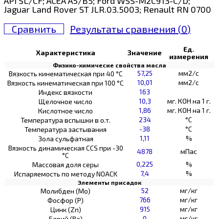
API SL/CF; ACEA A5/B5; Ford WSS-M2C913-C/D;
Jaguar Land Rover ST JLR.03.5003; Renault RN 0700
Сравнить
Результаты сравнения (
0
)
Ед.
Характеристика
Значение
измерения
Физико-химичесие свойства масла
57,25
мм2/с
Вязкость кинематическая при 40 °С
10,01
мм2/с
Вязкость кинематическая при 100 °С
163
Индекс вязкости
10,3
мг. КОН на 1 г.
Щелочное число
1,86
мг. КОН на 1 г.
Кислотное число
234
°C
Температура вспышки в о.т.
-38
°C
Температура застывания
1,11
%
Зола сульфатная
Вязкость динамическая CCS при -30
4878
мПас
°С
0,225
%
Массовая доля серы
7,4
%
Испаряемость по методу NOACK
Элементы присадок
52
мг/кг
Молибден (Мо)
766
мг/кг
Фосфор (Р)
915
мг/кг
Цинк (Zn)
0
мг/кг
Барий (Ва)