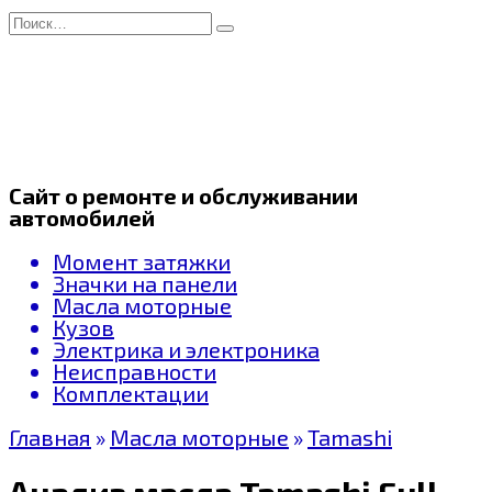
Перейти
Search
к
for:
содержанию
Сайт о ремонте и обслуживании
автомобилей
Момент затяжки
Значки на панели
Масла моторные
Кузов
Электрика и электроника
Неисправности
Комплектации
Главная
»
Масла моторные
»
Tamashi
Анализ масла Tamashi Full