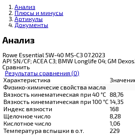
Анализ
Плюсы и минусы
Артикулы
Документы
Анализ
Rowe Essential 5W-40 MS-C3 07.2023
API SN/CF; ACEA C3; BMW Longlife 04; GM Dexos
Сравнить
Результаты сравнения (
0
)
Характеристика
Значени
Физико-химичесие свойства масла
Вязкость кинематическая при 40 °С
88,76
Вязкость кинематическая при 100 °С
14,35
Индекс вязкости
168
Щелочное число
8,28
Кислотное число
1,06
Температура вспышки в о.т.
229