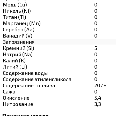
Медь (Cu)
0
Никель (Ni)
0
Титан (Ti)
0
Марганец (Mn)
0
Серебро (Ag)
0
Ванадий (V)
0
Загрязнения
Кремний (Si)
5
Натрий (Na)
0
Калий (К)
0
Литий (Li)
0
Содержание воды
0
Содержание этиленгликоля
0
Содержание топлива
207,8
Сажа
0
Окисление
5,4
Нитрование
3,3
Похожие масла