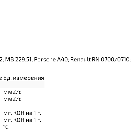
2; MB 229.51; Porsche A40; Renault RN 0700/071
е
Ед. измерения
мм2/с
мм2/с
мг. КОН на 1 г.
мг. КОН на 1 г.
°C