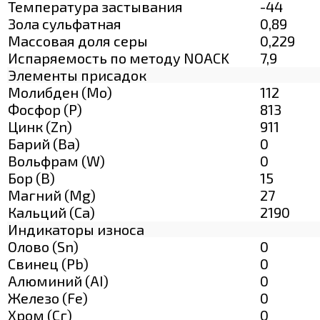
Температура застывания
-44
Зола сульфатная
0,89
Массовая доля серы
0,229
Испаряемость по методу NOACK
7,9
Элементы присадок
Молибден (Мо)
112
Фосфор (Р)
813
Цинк (Zn)
911
Барий (Ва)
0
Вольфрам (W)
0
Бор (В)
15
Магний (Mg)
27
Кальций (Са)
2190
Индикаторы износа
Олово (Sn)
0
Свинец (Pb)
0
Алюминий (AI)
0
Железо (Fe)
0
Хром (Сг)
0