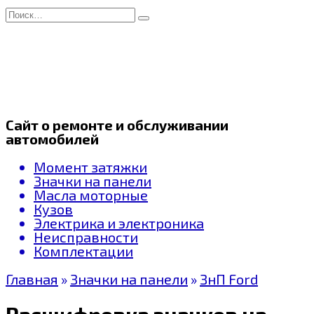
Перейти
Search
к
for:
содержанию
Сайт о ремонте и обслуживании
автомобилей
Момент затяжки
Значки на панели
Масла моторные
Кузов
Электрика и электроника
Неисправности
Комплектации
Главная
»
Значки на панели
»
ЗнП Ford
Расшифровка значков на