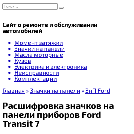
Перейти
Search
к
for:
содержанию
Сайт о ремонте и обслуживании
автомобилей
Момент затяжки
Значки на панели
Масла моторные
Кузов
Электрика и электроника
Неисправности
Комплектации
Главная
»
Значки на панели
»
ЗнП Ford
Расшифровка значков на
панели приборов Ford
Transit 7