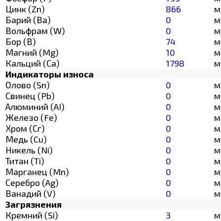
Цинк (Zn)
866
м
Барий (Ва)
0
м
Вольфрам (W)
0
м
Бор (В)
74
м
Магний (Mg)
10
м
Кальций (Са)
1798
м
Индикаторы износа
Олово (Sn)
0
м
Свинец (Pb)
0
м
Алюминий (AI)
0
м
Железо (Fe)
0
м
Хром (Сг)
0
м
Медь (Cu)
0
м
Никель (Ni)
0
м
Титан (Ti)
0
м
Марганец (Mn)
0
м
Серебро (Ag)
0
м
Ванадий (V)
0
м
Загрязнения
Кремний (Si)
3
м