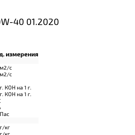
 0W-40 01.2020
д. измерения
м2/с
м2/с
г. КОН на 1 г.
г. КОН на 1 г.
C
%
Пас
г/кг
г/кг