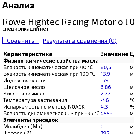
Анализ
Rowe Hightec Racing Motor oil
спецификаций нет
Сравнить
Результаты сравнения (
0
)
Характеристика
Значение
Е
Физико-химичесие свойства масла
Вязкость кинематическая при 40 °С
80,5
м
Вязкость кинематическая при 100 °С
13,9
м
Индекс вязкости
179
Щелочное число
6,86
м
Кислотное число
2,22
м
Температура застывания
-46
°
Испаряемость по методу NOACK
4,3
Вязкость динамическая CCS при -35 °С
4993
м
Элементы присадок
Молибден (Мо)
0
м
Фосфор (Р)
795
м