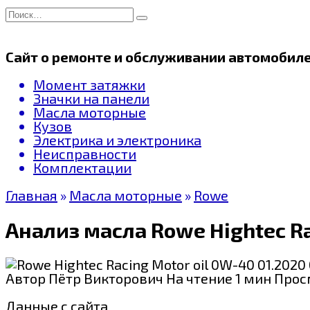
Перейти
Search
к
for:
содержанию
Сайт о ремонте и обслуживании автомобил
Момент затяжки
Значки на панели
Масла моторные
Кузов
Электрика и электроника
Неисправности
Комплектации
Главная
»
Масла моторные
»
Rowe
Анализ масла Rowe Hightec Ra
Автор
Пётр Викторович
На чтение
1 мин
Прос
Данные с сайта