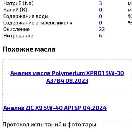
Натрий (Na)
3
м
Калий (К)
0
м
Содержание воды
0
Содержание этиленгликоля
0
Окисление
22
Нитрование
6
Похожие масла
Анализ масла Polymerium XPRO1 5W-30
A3/B4 08.2023
Анализ ZIC X9 5W-40 API SP 04.2024
Протокол испытаний и фото тары