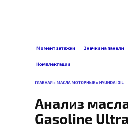
Перейти
к
содержанию
Момент затяжки
Значки на панели
Комплектации
ГЛАВНАЯ
»
МАСЛА МОТОРНЫЕ
»
HYUNDAI OIL
Анализ масла
Gasoline Ultr