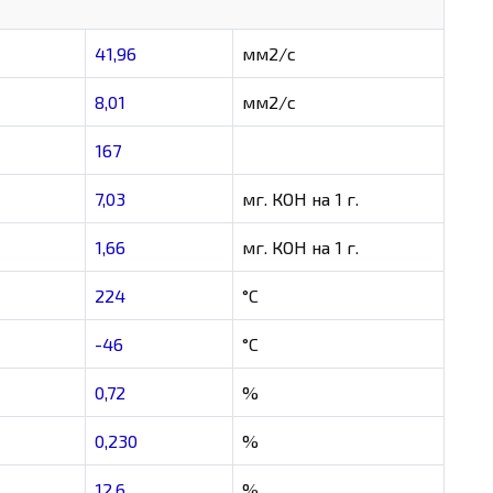
41,96
мм2/с
8,01
мм2/с
167
7,03
мг. КОН на 1 г.
1,66
мг. КОН на 1 г.
224
°C
-46
°C
0,72
%
0,230
%
12,6
%