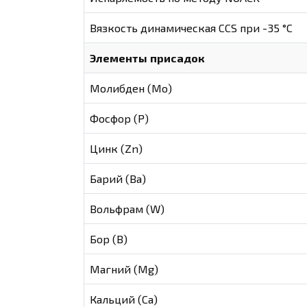
Вязкость динамическая CCS при -35 °С
Элементы присадок
Молибден (Мо)
Фосфор (Р)
Цинк (Zn)
Барий (Ва)
Вольфрам (W)
Бор (В)
Магний (Mg)
Кальций (Са)