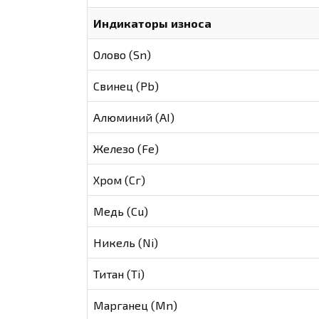
Индикаторы износа
Олово (Sn)
Свинец (Pb)
Алюминий (AI)
Железо (Fe)
Хром (Сг)
Медь (Cu)
Никель (Ni)
Титан (Ti)
Марганец (Mn)