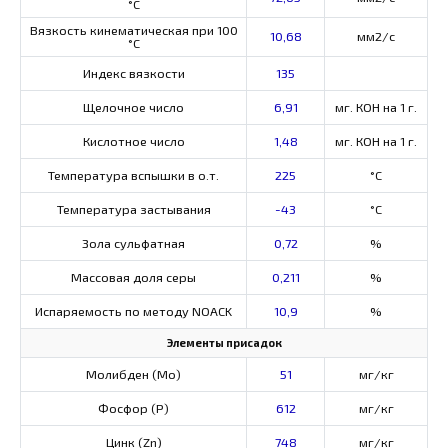
°С
Вязкость кинематическая при 100
10,68
мм2/с
°С
Индекс вязкости
135
Щелочное число
6,91
мг. КОН на 1 г.
Кислотное число
1,48
мг. КОН на 1 г.
Температура вспышки в о.т.
225
°C
Температура застывания
-43
°C
Зола сульфатная
0,72
%
Массовая доля серы
0,211
%
Испаряемость по методу NOACK
10,9
%
Элементы присадок
Молибден (Мо)
51
мг/кг
Фосфор (Р)
612
мг/кг
Цинк (Zn)
748
мг/кг