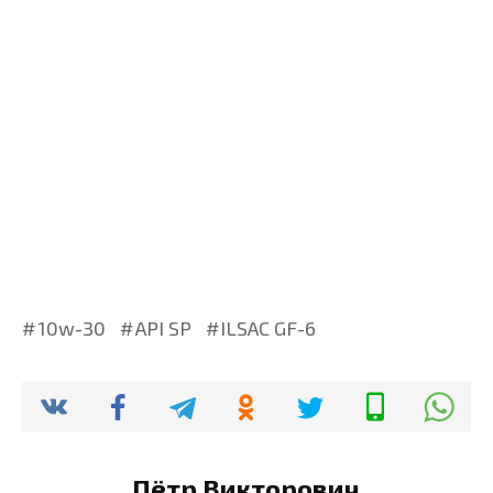
10w-30
API SP
ILSAC GF-6
Пётр Викторович