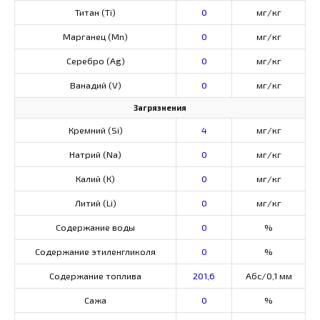
Титан (Ti)
0
мг/кг
Марганец (Mn)
0
мг/кг
Серебро (Ag)
0
мг/кг
Ванадий (V)
0
мг/кг
Загрязнения
Кремний (Si)
4
мг/кг
Натрий (Na)
0
мг/кг
Калий (К)
0
мг/кг
Литий (Li)
0
мг/кг
Содержание воды
0
%
Содержание этиленгликоля
0
%
Содержание топлива
201,6
Абс/0,1 мм
Сажа
0
%