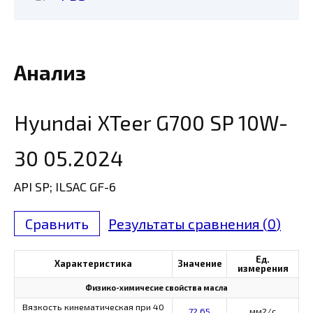
Анализ
Hyundai XTeer G700 SP 10W-
30 05.2024
API SP; ILSAC GF-6
Сравнить
Результаты сравнения (
0
)
Ед.
Характеристика
Значение
измерения
Физико-химичесие свойства масла
Вязкость кинематическая при 40
72,65
мм2/с