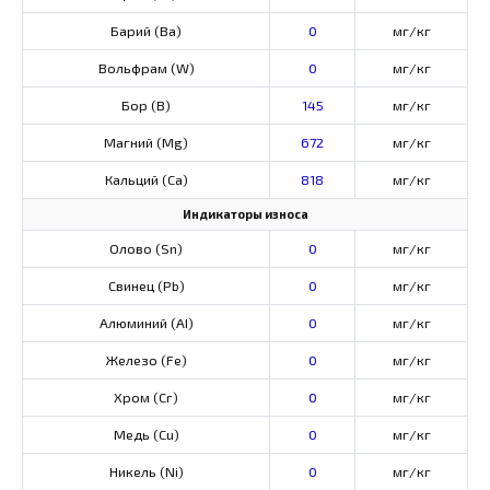
Барий (Ва)
0
мг/кг
Вольфрам (W)
0
мг/кг
Бор (В)
145
мг/кг
Магний (Mg)
672
мг/кг
Кальций (Са)
818
мг/кг
Индикаторы износа
Олово (Sn)
0
мг/кг
Свинец (Pb)
0
мг/кг
Алюминий (AI)
0
мг/кг
Железо (Fe)
0
мг/кг
Хром (Сг)
0
мг/кг
Медь (Cu)
0
мг/кг
Никель (Ni)
0
мг/кг