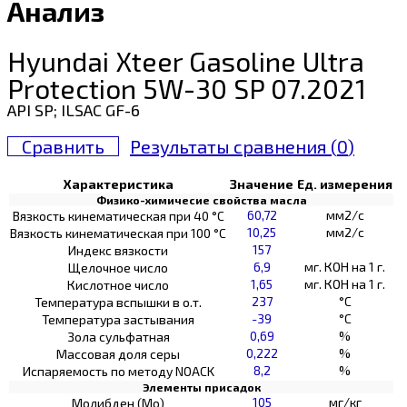
Анализ
Hyundai Xteer Gasoline Ultra
Protection 5W-30 SP 07.2021
API SP; ILSAC GF-6
Сравнить
Результаты сравнения (
0
)
Характеристика
Значение
Ед. измерения
Физико-химичесие свойства масла
60,72
мм2/с
Вязкость кинематическая при 40 °С
10,25
мм2/с
Вязкость кинематическая при 100 °С
157
Индекс вязкости
6,9
мг. КОН на 1 г.
Щелочное число
1,65
мг. КОН на 1 г.
Кислотное число
237
°C
Температура вспышки в о.т.
-39
°C
Температура застывания
0,69
%
Зола сульфатная
0,222
%
Массовая доля серы
8,2
%
Испаряемость по методу NOACK
Элементы присадок
105
мг/кг
Молибден (Мо)