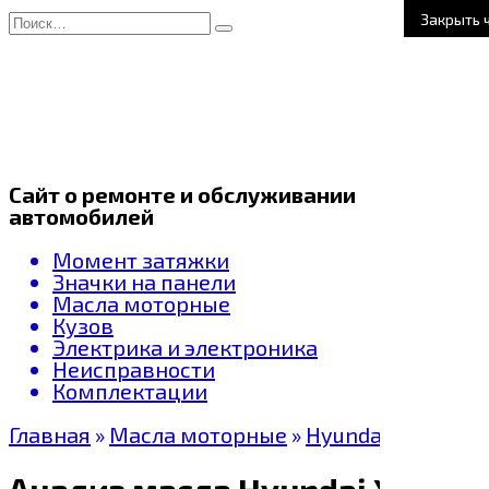
Перейти
Search
Закрыть 
к
for:
содержанию
Сайт о ремонте и обслуживании
автомобилей
Момент затяжки
Значки на панели
Масла моторные
Кузов
Электрика и электроника
Неисправности
Комплектации
Главная
»
Масла моторные
»
Hyundai oil
Анализ масла Hyundai Xteer