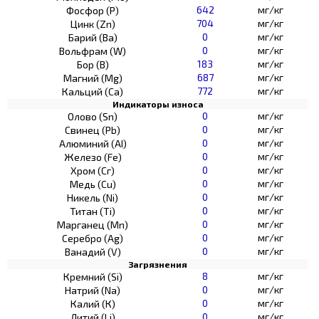
642
мг/кг
Фосфор (Р)
704
мг/кг
Цинк (Zn)
0
мг/кг
Барий (Ва)
0
мг/кг
Вольфрам (W)
183
мг/кг
Бор (В)
687
мг/кг
Магний (Mg)
772
мг/кг
Кальций (Са)
Индикаторы износа
0
мг/кг
Олово (Sn)
0
мг/кг
Свинец (Pb)
0
мг/кг
Алюминий (AI)
0
мг/кг
Железо (Fe)
0
мг/кг
Хром (Сг)
0
мг/кг
Медь (Cu)
0
мг/кг
Никель (Ni)
0
мг/кг
Титан (Ti)
0
мг/кг
Марганец (Mn)
0
мг/кг
Серебро (Ag)
0
мг/кг
Ванадий (V)
Загрязнения
8
мг/кг
Кремний (Si)
0
мг/кг
Натрий (Na)
0
мг/кг
Калий (К)
0
мг/кг
Литий (Li)