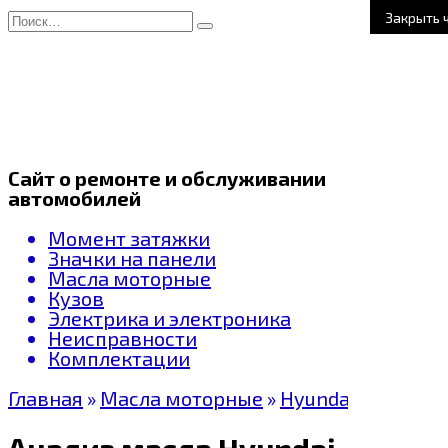
Перейти
Search
Закрыть 
к
for:
содержанию
Сайт о ремонте и обслуживании
автомобилей
Момент затяжки
Значки на панели
Масла моторные
Кузов
Электрика и электроника
Неисправности
Комплектации
Главная
»
Масла моторные
»
Hyundai oil
Анализ масла Hyundai