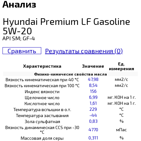
Анализ
Hyundai Premium LF Gasoline
5W-20
API SM; GF-4
Сравнить
Результаты сравнения (
0
)
Ед.
Характеристика
Значение
измерения
Физико-химичесие свойства масла
47,98
мм2/с
Вязкость кинематическая при 40 °С
8,54
мм2/с
Вязкость кинематическая при 100 °С
156
Индекс вязкости
6,99
мг. КОН на 1 г.
Щелочное число
1,61
мг. КОН на 1 г.
Кислотное число
229
°C
Температура вспышки в о.т.
-44
°C
Температура застывания
0,83
%
Зола сульфатная
Вязкость динамическая CCS при -30
4770
мПас
°С
0,311
%
Массовая доля серы