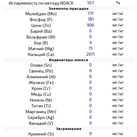
10,1
%
Испаряемость по методу NOACK
Элементы присадок
771
мг/кг
Молибден (Мо)
781
мг/кг
Фосфор (Р)
906
мг/кг
Цинк (Zn)
0
мг/кг
Барий (Ва)
0
мг/кг
Вольфрам (W)
4
мг/кг
Бор (В)
15
мг/кг
Магний (Mg)
2011
мг/кг
Кальций (Са)
Индикаторы износа
0
мг/кг
Олово (Sn)
0
мг/кг
Свинец (Pb)
0
мг/кг
Алюминий (AI)
0
мг/кг
Железо (Fe)
0
мг/кг
Хром (Сг)
0
мг/кг
Медь (Cu)
0
мг/кг
Никель (Ni)
0
мг/кг
Титан (Ti)
0
мг/кг
Марганец (Mn)
0
мг/кг
Серебро (Ag)
0
мг/кг
Ванадий (V)
Загрязнения
9
мг/кг
Кремний (Si)