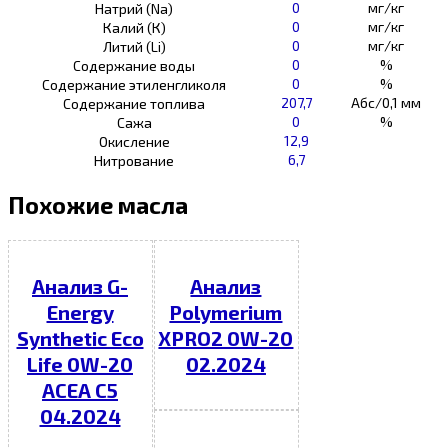
0
мг/кг
Натрий (Na)
0
мг/кг
Калий (К)
0
мг/кг
Литий (Li)
0
%
Содержание воды
0
%
Содержание этиленгликоля
207,7
Абс/0,1 мм
Содержание топлива
0
%
Сажа
12,9
Окисление
6,7
Нитрование
Похожие масла
Анализ G-
Анализ
Energy
Polymerium
Synthetic Eco
XPRO2 0W-20
Life 0W-20
02.2024
ACEA C5
04.2024