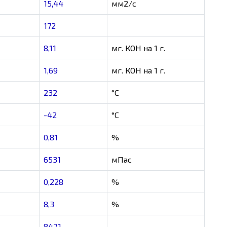
15,44
мм2/с
172
8,11
мг. КОН на 1 г.
1,69
мг. КОН на 1 г.
232
°C
-42
°C
0,81
%
6531
мПас
0,228
%
8,3
%
847,1