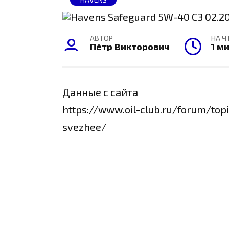
АВТОР
НА Ч
Пётр Викторович
1 м
Данные с сайта
https://www.oil-club.ru/forum/to
svezhee/