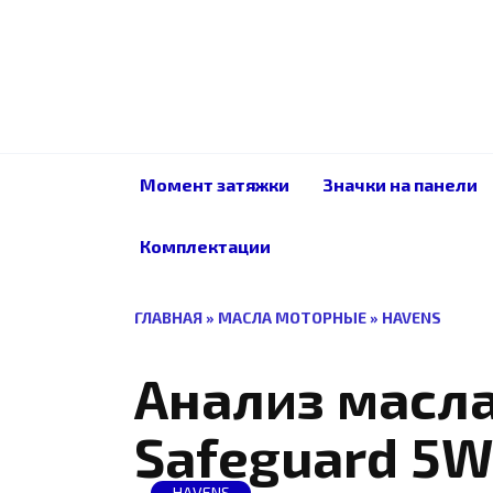
Перейти
к
содержанию
Момент затяжки
Значки на панели
Комплектации
ГЛАВНАЯ
»
МАСЛА МОТОРНЫЕ
»
HAVENS
Анализ масла
Safeguard 5W
HAVENS