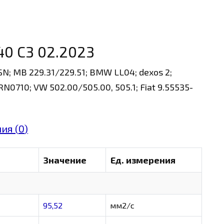
40 C3 02.2023
I SN; MB 229.31/229.51; BMW LL04; dexos 2;
N0710; VW 502.00/505.00, 505.1; Fiat 9.55535-
ия (
0
)
Значение
Ед. измерения
95,52
мм2/с