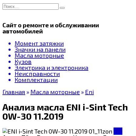
Перейти
Search
к
for:
содержанию
Сайт о ремонте и обслуживании
автомобилей
Момент затяжки
Значки на панели
Масла моторные
Кузов
Электрика и электроника
Неисправности
Комплектации
Главная
»
Масла моторные
»
Eni
Анализ масла ENI i-Sint Tech
0W-30 11.2019
Eni