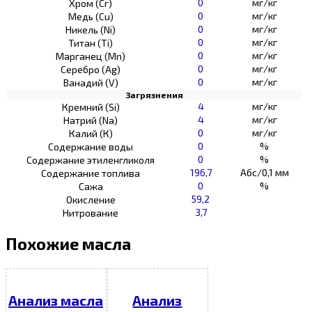
0
мг/кг
Хром (Сг)
0
мг/кг
Медь (Cu)
0
мг/кг
Никель (Ni)
0
мг/кг
Титан (Ti)
0
мг/кг
Марганец (Mn)
0
мг/кг
Серебро (Ag)
0
мг/кг
Ванадий (V)
Загрязнения
4
мг/кг
Кремний (Si)
4
мг/кг
Натрий (Na)
0
мг/кг
Калий (К)
0
%
Содержание воды
0
%
Содержание этиленгликоля
196,7
Абс/0,1 мм
Содержание топлива
0
%
Сажа
59,2
Окисление
3,7
Нитрование
Похожие масла
Анализ масла
Анализ