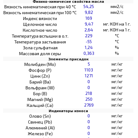
Физико-химичесие свойства масла
54,25
мм2/с
Вязкость кинематическая при 40 °С
9,82
мм2/с
Вязкость кинематическая при 100 °С
169
Индекс вязкости
9,47
мг. КОН на 1 г.
Щелочное число
2,64
мг. КОН на 1 г.
Кислотное число
229
°C
Температура вспышки в о.т.
-55
°C
Температура застывания
1,24
%
Зола сульфатная
0,363
%
Массовая доля серы
Элементы присадок
5
мг/кг
Молибден (Мо)
1103
мг/кг
Фосфор (Р)
1271
мг/кг
Цинк (Zn)
0
мг/кг
Барий (Ва)
0
мг/кг
Вольфрам (W)
218
мг/кг
Бор (В)
250
мг/кг
Магний (Mg)
2769
мг/кг
Кальций (Са)
Индикаторы износа
0
мг/кг
Олово (Sn)
0
мг/кг
Свинец (Pb)
0
мг/кг
Алюминий (AI)
0
мг/кг
Железо (Fe)