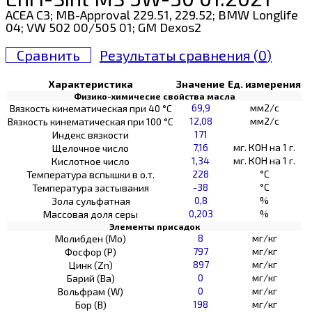
ACEA C3; MB-Approval 229.51, 229.52; BMW Longlife
04; VW 502 00/505 01; GM Dexos2
Сравнить
Результаты сравнения (
0
)
Характеристика
Значение
Ед. измерения
Физико-химичесие свойства масла
69,9
мм2/с
Вязкость кинематическая при 40 °С
12,08
мм2/с
Вязкость кинематическая при 100 °С
171
Индекс вязкости
7,16
мг. КОН на 1 г.
Щелочное число
1,34
мг. КОН на 1 г.
Кислотное число
228
°C
Температура вспышки в о.т.
-38
°C
Температура застывания
0,8
%
Зола сульфатная
0,203
%
Массовая доля серы
Элементы присадок
8
мг/кг
Молибден (Мо)
797
мг/кг
Фосфор (Р)
897
мг/кг
Цинк (Zn)
0
мг/кг
Барий (Ва)
0
мг/кг
Вольфрам (W)
198
мг/кг
Бор (В)