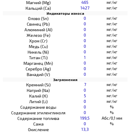
465
мг/кг
Магний (Mg)
1427
мг/кг
Кальций (Са)
Индикаторы износа
0
мг/кг
Олово (Sn)
0
мг/кг
Свинец (Pb)
0
мг/кг
Алюминий (AI)
0
мг/кг
Железо (Fe)
0
мг/кг
Хром (Сг)
0
мг/кг
Медь (Cu)
0
мг/кг
Никель (Ni)
1
мг/кг
Титан (Ti)
0
мг/кг
Марганец (Mn)
0
мг/кг
Серебро (Ag)
0
мг/кг
Ванадий (V)
Загрязнения
7
мг/кг
Кремний (Si)
0
мг/кг
Натрий (Na)
5
мг/кг
Калий (К)
0
мг/кг
Литий (Li)
0
%
Содержание воды
0
%
Содержание этиленгликоля
199,5
Абс/0,1 мм
Содержание топлива
0
%
Сажа
13,3
Окисление