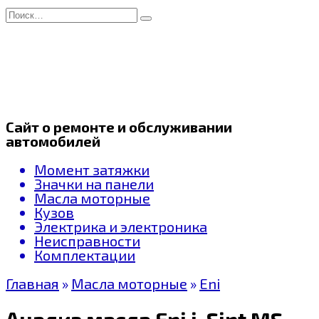
Перейти
Search
к
for:
содержанию
Сайт о ремонте и обслуживании
автомобилей
Момент затяжки
Значки на панели
Масла моторные
Кузов
Электрика и электроника
Неисправности
Комплектации
Главная
»
Масла моторные
»
Eni
Анализ масла Eni i-Sint MS