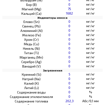
Вольфрам (W)
0
мг/кг
Бор (В)
75
мг/кг
Магний (Mg)
1682
мг/кг
Кальций (Са)
Индикаторы износа
0
мг/кг
Олово (Sn)
0
мг/кг
Свинец (Pb)
0
мг/кг
Алюминий (AI)
0
мг/кг
Железо (Fe)
0
мг/кг
Хром (Сг)
0
мг/кг
Медь (Cu)
0
мг/кг
Никель (Ni)
0
мг/кг
Титан (Ti)
0
мг/кг
Марганец (Mn)
0
мг/кг
Серебро (Ag)
0
мг/кг
Ванадий (V)
Загрязнения
5
мг/кг
Кремний (Si)
0
мг/кг
Натрий (Na)
0
мг/кг
Калий (К)
0
мг/кг
Литий (Li)
0
%
Содержание воды
0
%
Содержание этиленгликоля
202,3
Абс/0,1 мм
Содержание топлива