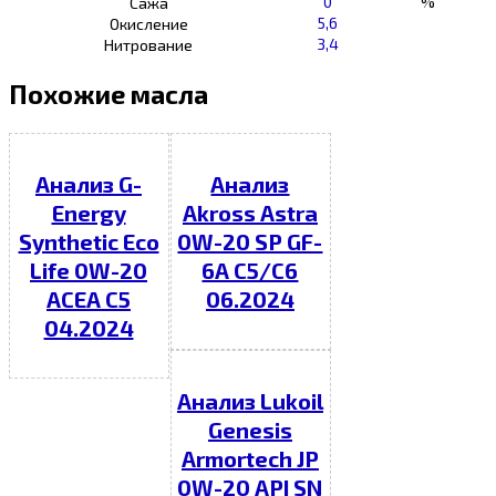
0
%
Сажа
5,6
Окисление
3,4
Нитрование
Похожие масла
Анализ G-
Анализ
Energy
Akross Astra
Synthetic Eco
0W-20 SP GF-
Life 0W-20
6A C5/C6
ACEA C5
06.2024
04.2024
Анализ Lukoil
Genesis
Armortech JP
0W-20 API SN