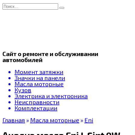
Перейти
Search
к
for:
содержанию
Сайт о ремонте и обслуживании
автомобилей
Момент затяжки
Значки на панели
Масла моторные
Кузов
Электрика и электроника
Неисправности
Комплектации
Главная
»
Масла моторные
»
Eni
Анализ масла Eni I-Sint 0W-