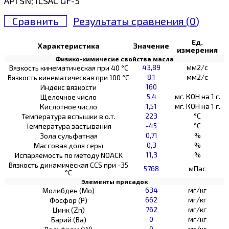
API SN; ILSAC GF-5
Сравнить
Результаты сравнения (
0
)
Ед.
Характеристика
Значение
измерения
Физико-химичесие свойства масла
43,89
мм2/с
Вязкость кинематическая при 40 °С
8,1
мм2/с
Вязкость кинематическая при 100 °С
160
Индекс вязкости
5,4
мг. КОН на 1 г.
Щелочное число
1,51
мг. КОН на 1 г.
Кислотное число
223
°C
Температура вспышки в о.т.
-45
°C
Температура застывания
0,71
%
Зола сульфатная
0,3
%
Массовая доля серы
11,3
%
Испаряемость по методу NOACK
Вязкость динамическая CCS при -35
5768
мПас
°С
Элементы присадок
634
мг/кг
Молибден (Мо)
662
мг/кг
Фосфор (Р)
762
мг/кг
Цинк (Zn)
0
мг/кг
Барий (Ва)
0
мг/кг