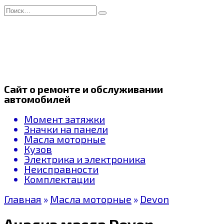
Перейти
Search
к
for:
содержанию
Сайт о ремонте и обслуживании
автомобилей
Момент затяжки
Значки на панели
Масла моторные
Кузов
Электрика и электроника
Неисправности
Комплектации
Главная
»
Масла моторные
»
Devon
Анализ масла Devon