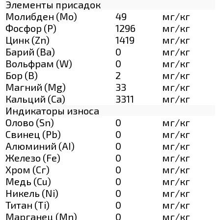
Элементы присадок
Молибден (Мо)
49
мг/кг
Фосфор (Р)
1296
мг/кг
Цинк (Zn)
1419
мг/кг
Барий (Ва)
0
мг/кг
Вольфрам (W)
0
мг/кг
Бор (В)
2
мг/кг
Магний (Mg)
33
мг/кг
Кальций (Са)
3311
мг/кг
Индикаторы износа
Олово (Sn)
0
мг/кг
Свинец (Pb)
0
мг/кг
Алюминий (AI)
0
мг/кг
Железо (Fe)
0
мг/кг
Хром (Сг)
0
мг/кг
Медь (Cu)
0
мг/кг
Никель (Ni)
0
мг/кг
Титан (Ti)
0
мг/кг
Марганец (Mn)
0
мг/кг