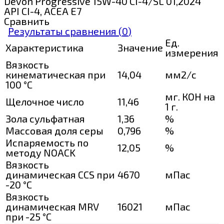
Devon Progressive 15W-40 CI-4/SL 01,2024
API CI-4, ACEA E7
Сравнить
Результаты сравнения (
0
)
Ед.
Характеристика
Значение
измерения
Вязкость
кинематическая при
14,04
мм2/с
100 °С
мг. КОН на
Щелочное число
11,46
1 г.
Зола сульфатная
1,36
%
Массовая доля серы
0,796
%
Испаряемость по
12,05
%
методу NOACK
Вязкость
динамическая CCS при
4670
мПас
-20 °С
Вязкость
динамическая MRV
16021
мПас
при -25 °С