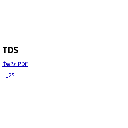
TDS
Файл PDF
p_25