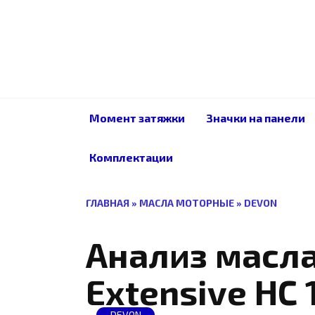
Перейти
к
содержанию
Момент затяжки
Значки на панели
Комплектации
ГЛАВНАЯ
»
МАСЛА МОТОРНЫЕ
»
DEVON
Анализ масл
Extensive HC
DEVON