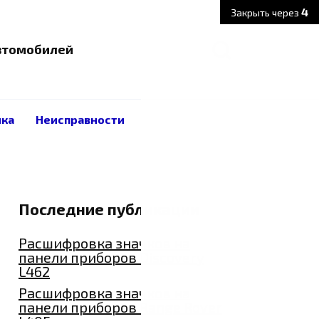
3
Закрыть через
автомобилей
ика
Неисправности
Последние публикации
Расшифровка значков на
панели приборов Discovery
L462
Расшифровка значков на
панели приборов Range Rover