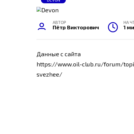
АВТОР
НА Ч
Пётр Викторович
1 м
Данные с сайта
https://www.oil-club.ru/forum/to
svezhee/