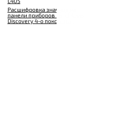
L405
Расшифровка значков на
панели приборов Land Rover
Discovery 4-о поколения