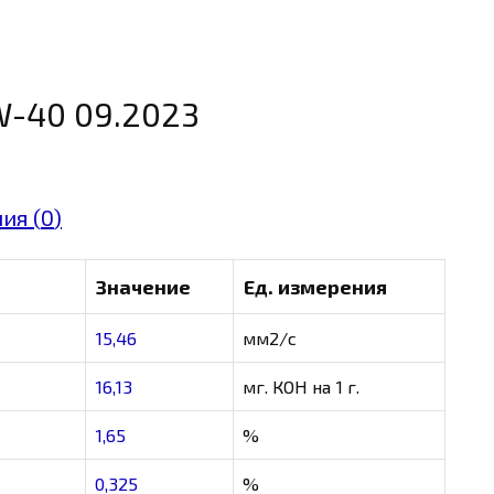
W-40 09.2023
ия (
0
)
Значение
Ед. измерения
15,46
мм2/с
16,13
мг. КОН на 1 г.
1,65
%
0,325
%