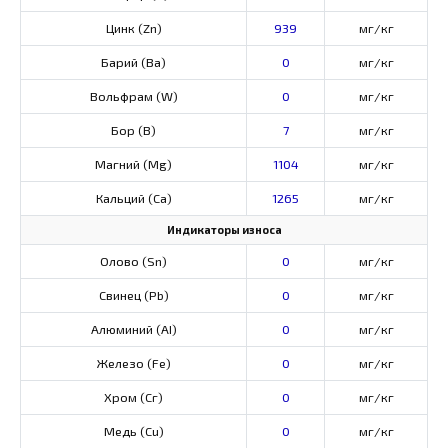
Цинк (Zn)
939
мг/кг
Барий (Ва)
0
мг/кг
Вольфрам (W)
0
мг/кг
Бор (В)
7
мг/кг
Магний (Mg)
1104
мг/кг
Кальций (Са)
1265
мг/кг
Индикаторы износа
Олово (Sn)
0
мг/кг
Свинец (Pb)
0
мг/кг
Алюминий (AI)
0
мг/кг
Железо (Fe)
0
мг/кг
Хром (Сг)
0
мг/кг
Медь (Cu)
0
мг/кг