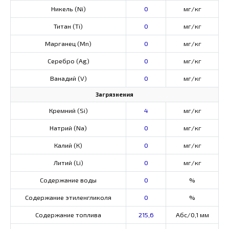
Никель (Ni)
0
мг/кг
Титан (Ti)
0
мг/кг
Марганец (Mn)
0
мг/кг
Серебро (Ag)
0
мг/кг
Ванадий (V)
0
мг/кг
Загрязнения
Кремний (Si)
4
мг/кг
Натрий (Na)
0
мг/кг
Калий (К)
0
мг/кг
Литий (Li)
0
мг/кг
Содержание воды
0
%
Содержание этиленгликоля
0
%
Содержание топлива
215,6
Абс/0,1 мм