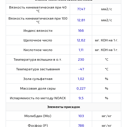
Вязкость кинематическая при 40
77,47
мм2/с
°С
Вязкость кинематическая при 100
12,81
мм2/с
°С
Индекс вязкости
166
Щелочное число
12,62
мг. КОН на 1 г.
Кислотное число
1,11
мг. КОН на 1 г.
Температура вспышки в о.т.
230
°C
Температура застывания
-47
°C
Зола сульфатная
1,02
%
Массовая доля серы
0,227
%
Испаряемость по методу NOACK
9,5
%
Элементы присадок
Молибден (Мо)
103
мг/кг
Фосфор (Р)
786
мг/кг