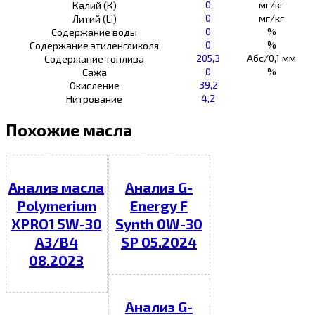
0
мг/кг
Калий (К)
0
мг/кг
Литий (Li)
0
%
Содержание воды
0
%
Содержание этиленгликоля
205,3
Абс/0,1 мм
Содержание топлива
0
%
Сажа
39,2
Окисление
4,2
Нитрование
Похожие масла
Анализ масла
Анализ G-
Polymerium
Energy F
XPRO1 5W-30
Synth 0W-30
A3/B4
SP 05.2024
08.2023
Анализ G-