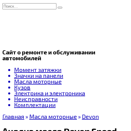
Перейти
Search
к
for:
содержанию
Сайт о ремонте и обслуживании
автомобилей
Момент затяжки
Значки на панели
Масла моторные
Кузов
Электрика и электроника
Неисправности
Комплектации
Главная
»
Масла моторные
»
Devon
Анализ масла Devon Speed