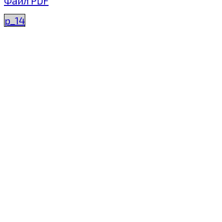
Файл PDF
p_14