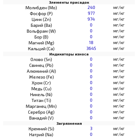
Элементы присадок
240
мг/кг
Молибден (Мо)
977
мг/кг
Фосфор (Р)
974
мг/кг
Цинк (Zn)
0
мг/кг
Барий (Ва)
0
мг/кг
Вольфрам (W)
0
мг/кг
Бор (В)
18
мг/кг
Магний (Mg)
3645
мг/кг
Кальций (Са)
Индикаторы износа
0
мг/кг
Олово (Sn)
0
мг/кг
Свинец (Pb)
0
мг/кг
Алюминий (AI)
0
мг/кг
Железо (Fe)
0
мг/кг
Хром (Сг)
0
мг/кг
Медь (Cu)
0
мг/кг
Никель (Ni)
0
мг/кг
Титан (Ti)
0
мг/кг
Марганец (Mn)
0
мг/кг
Серебро (Ag)
0
мг/кг
Ванадий (V)
Загрязнения
3
мг/кг
Кремний (Si)
0
мг/кг
Натрий (Na)