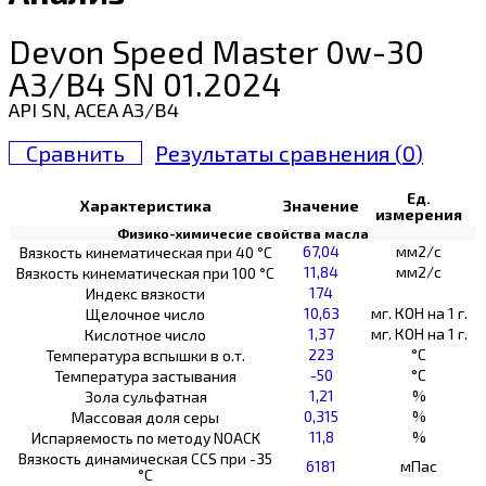
Devon Speed Master 0w-30
A3/B4 SN 01.2024
API SN, ACEA A3/B4
Сравнить
Результаты сравнения (
0
)
Ед.
Характеристика
Значение
измерения
Физико-химичесие свойства масла
67,04
мм2/с
Вязкость кинематическая при 40 °С
11,84
мм2/с
Вязкость кинематическая при 100 °С
174
Индекс вязкости
10,63
мг. КОН на 1 г.
Щелочное число
1,37
мг. КОН на 1 г.
Кислотное число
223
°C
Температура вспышки в о.т.
-50
°C
Температура застывания
1,21
%
Зола сульфатная
0,315
%
Массовая доля серы
11,8
%
Испаряемость по методу NOACK
Вязкость динамическая CCS при -35
6181
мПас
°С