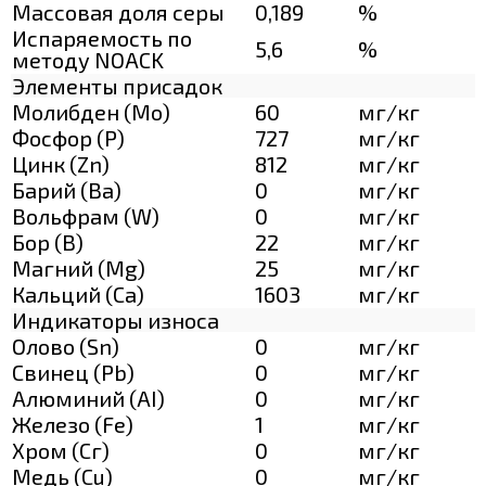
Массовая доля серы
0,189
%
Испаряемость по
5,6
%
методу NOACK
Элементы присадок
Молибден (Мо)
60
мг/кг
Фосфор (Р)
727
мг/кг
Цинк (Zn)
812
мг/кг
Барий (Ва)
0
мг/кг
Вольфрам (W)
0
мг/кг
Бор (В)
22
мг/кг
Магний (Mg)
25
мг/кг
Кальций (Са)
1603
мг/кг
Индикаторы износа
Олово (Sn)
0
мг/кг
Свинец (Pb)
0
мг/кг
Алюминий (AI)
0
мг/кг
Железо (Fe)
1
мг/кг
Хром (Сг)
0
мг/кг
Медь (Cu)
0
мг/кг