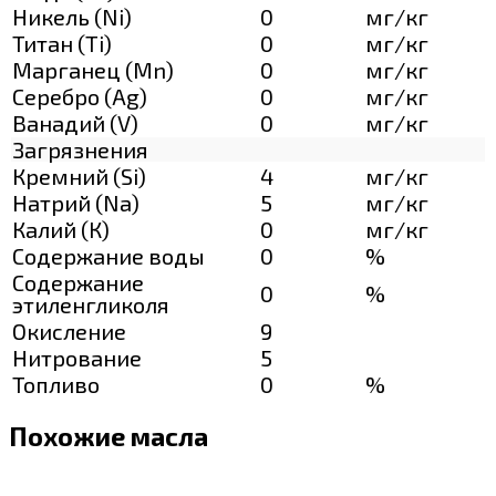
Никель (Ni)
0
мг/кг
Титан (Ti)
0
мг/кг
Марганец (Mn)
0
мг/кг
Серебро (Ag)
0
мг/кг
Ванадий (V)
0
мг/кг
Загрязнения
Кремний (Si)
4
мг/кг
Натрий (Na)
5
мг/кг
Калий (К)
0
мг/кг
Содержание воды
0
%
Содержание
0
%
этиленгликоля
Окисление
9
Нитрование
5
Топливо
0
%
Похожие масла