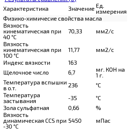
Ед.
Характеристика
Значение
измерения
Физико-химичесие свойства масла
Вязкость
кинематическая при
70,33
мм2/с
40 °С
Вязкость
кинематическая при
11,77
мм2/с
100 °С
Индекс вязкости
163
мг. КОН на
Щелочное число
6,7
1 г.
Температура вспышки
236
°C
в о.т.
Температура
-35
°C
застывания
Зола сульфатная
0,66
%
Вязкость
динамическая CCS при
5450
мПас
-30 °С