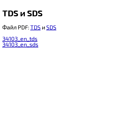
TDS и SDS
Файл PDF:
TDS
и
SDS
34103_en_tds
34103_en_sds