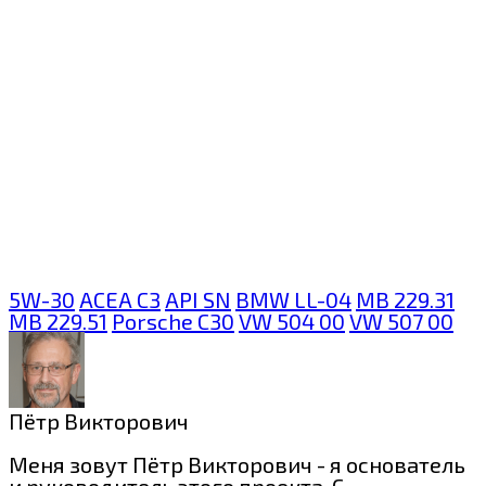
5W-30
ACEA C3
API SN
BMW LL-04
MB 229.31
MB 229.51
Porsche C30
VW 504 00
VW 507 00
Пётр Викторович
Меня зовут Пётр Викторович - я основатель
и руководитель этого проекта. С