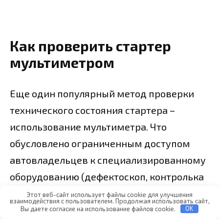
Как проверить стартер
мультиметром
Еще один популярный метод проверки
технического состояния стартера –
использование мультиметра. Что
обусловлено ограниченным доступом
автовладельцев к специализированному
оборудованию (дефектоскоп, контролька
– контрольная лампочка). Щетки и
Этот веб-сайт использует файлы cookie для улучшения
взаимодействия с пользователем. Продолжая использовать сайт,
обмотки контролируются на наличие
Вы даете согласие на использование файлов cookie.
OK