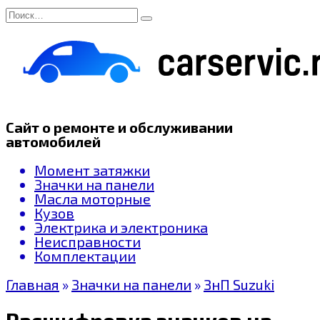
Перейти
Search
к
for:
содержанию
Сайт о ремонте и обслуживании
автомобилей
Момент затяжки
Значки на панели
Масла моторные
Кузов
Электрика и электроника
Неисправности
Комплектации
Главная
»
Значки на панели
»
ЗнП Suzuki
Расшифровка значков на