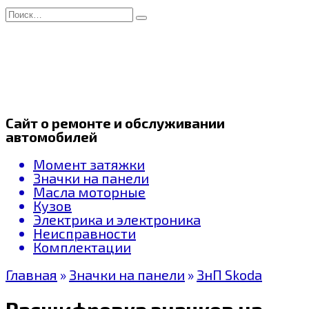
Перейти
Search
к
for:
содержанию
Сайт о ремонте и обслуживании
автомобилей
Момент затяжки
Значки на панели
Масла моторные
Кузов
Электрика и электроника
Неисправности
Комплектации
Главная
»
Значки на панели
»
ЗнП Skoda
Расшифровка значков на