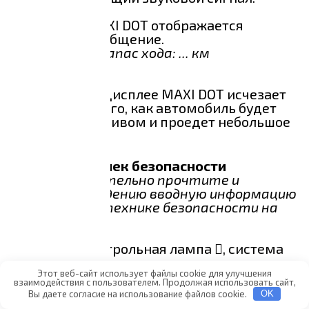
На дисплее MAXI DOT отображается
следующее сообщение.
Заправьтесь Запас хода: ... км
Примечание
Сообщение на дисплее MAXI DOT исчезает
только после того, как автомобиль будет
заправлен топливом и проедет небольшое
расстояние.
Система подушек безопасности
Сначала обязательно прочтите и
примите к сведению вводную информацию
и указания по технике безопасности на
стр. 22.
Если горит контрольная лампа , система
подушек безопасности неисправна.
На дисплее MAXI DOT отображается
Этот веб-сайт использует файлы cookie для улучшения
взаимодействия с пользователем. Продолжая использовать сайт,
следующее сообщение.
Вы даете согласие на использование файлов cookie.
OK
Неисправность подуш. безоп.!