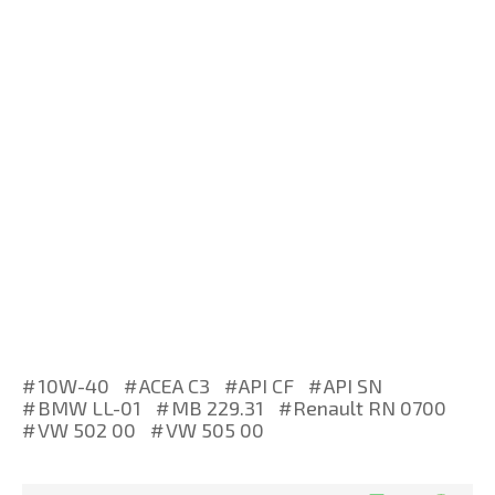
10W-40
ACEA C3
API CF
API SN
BMW LL-01
MB 229.31
Renault RN 0700
VW 502 00
VW 505 00