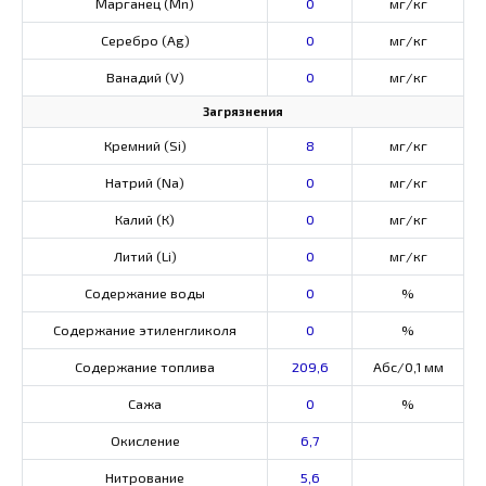
Марганец (Mn)
0
мг/кг
Серебро (Ag)
0
мг/кг
Ванадий (V)
0
мг/кг
Загрязнения
Кремний (Si)
8
мг/кг
Натрий (Na)
0
мг/кг
Калий (К)
0
мг/кг
Литий (Li)
0
мг/кг
Содержание воды
0
%
Содержание этиленгликоля
0
%
Содержание топлива
209,6
Абс/0,1 мм
Сажа
0
%
Окисление
6,7
Нитрование
5,6