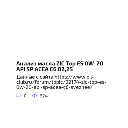
Анализ масла ZIC Top ES 0W-20
API SP ACEA C6 02,25
Данные с сайта https://www.oil-
club.ru/forum/topic/92174-zic-top-es-
0w-20-api-sp-acea-c6-svezhee/
0
324