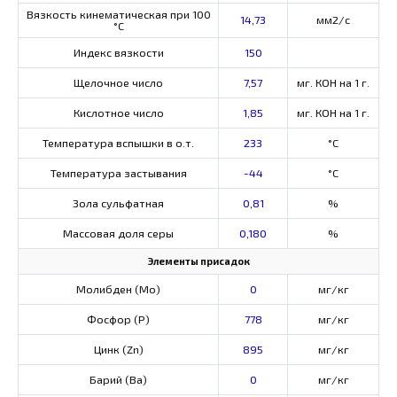
Вязкость кинематическая при 100
14,73
мм2/с
°С
Индекс вязкости
150
Щелочное число
7,57
мг. КОН на 1 г.
Кислотное число
1,85
мг. КОН на 1 г.
Температура вспышки в о.т.
233
°C
Температура застывания
-44
°C
Зола сульфатная
0,81
%
Массовая доля серы
0,180
%
Элементы присадок
Молибден (Мо)
0
мг/кг
Фосфор (Р)
778
мг/кг
Цинк (Zn)
895
мг/кг
Барий (Ва)
0
мг/кг