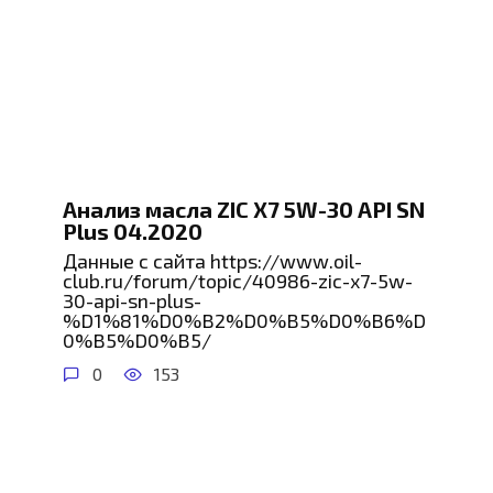
Анализ масла ZIC X7 5W-30 API SN
Plus 04.2020
Данные с сайта https://www.oil-
club.ru/forum/topic/40986-zic-x7-5w-
30-api-sn-plus-
%D1%81%D0%B2%D0%B5%D0%B6%D
0%B5%D0%B5/
0
153