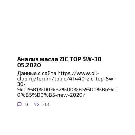
Анализ масла ZIC TOP 5W-30
05.2020
Данные с сайта https://www.oil-
club.ru/forum/topic/41440-zic-top-5w-
30-
%D1%81%D0%B2%D0%B5%D0%B6%D
0%B5%D0%B5-new-2020/
0
313