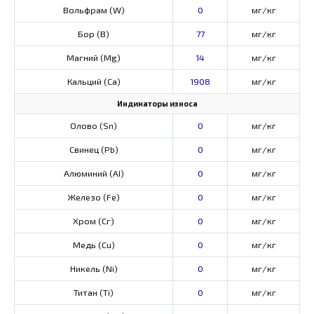
Вольфрам (W)
0
мг/кг
Бор (В)
77
мг/кг
Магний (Mg)
14
мг/кг
Кальций (Са)
1908
мг/кг
Индикаторы износа
Олово (Sn)
0
мг/кг
Свинец (Pb)
0
мг/кг
Алюминий (AI)
0
мг/кг
Железо (Fe)
0
мг/кг
Хром (Сг)
0
мг/кг
Медь (Cu)
0
мг/кг
Никель (Ni)
0
мг/кг
Титан (Ti)
0
мг/кг