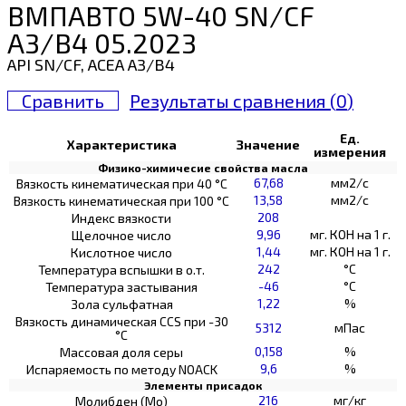
ВМПАВТО 5W-40 SN/CF
A3/B4 05.2023
API SN/CF, ACEA A3/B4
Сравнить
Результаты сравнения (
0
)
Ед.
Характеристика
Значение
измерения
Физико-химичесие свойства масла
67,68
мм2/с
Вязкость кинематическая при 40 °С
13,58
мм2/с
Вязкость кинематическая при 100 °С
208
Индекс вязкости
9,96
мг. КОН на 1 г.
Щелочное число
1,44
мг. КОН на 1 г.
Кислотное число
242
°C
Температура вспышки в о.т.
-46
°C
Температура застывания
1,22
%
Зола сульфатная
Вязкость динамическая CCS при -30
5312
мПас
°С
0,158
%
Массовая доля серы
9,6
%
Испаряемость по методу NOACK
Элементы присадок
216
мг/кг
Молибден (Мо)