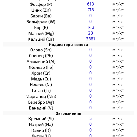
613
мг/кг
Фосфор (Р)
718
мг/кг
Цинк (Zn)
0
мг/кг
Барий (Ва)
0
мг/кг
Вольфрам (W)
143
мг/кг
Бор (В)
23
мг/кг
Магний (Mg)
3381
мг/кг
Кальций (Са)
Индикаторы износа
0
мг/кг
Олово (Sn)
0
мг/кг
Свинец (Pb)
0
мг/кг
Алюминий (AI)
0
мг/кг
Железо (Fe)
0
мг/кг
Хром (Сг)
0
мг/кг
Медь (Cu)
0
мг/кг
Никель (Ni)
0
мг/кг
Титан (Ti)
0
мг/кг
Марганец (Mn)
0
мг/кг
Серебро (Ag)
0
мг/кг
Ванадий (V)
Загрязнения
5
мг/кг
Кремний (Si)
0
мг/кг
Натрий (Na)
0
мг/кг
Калий (К)
0
мг/кг
Литий (Li)