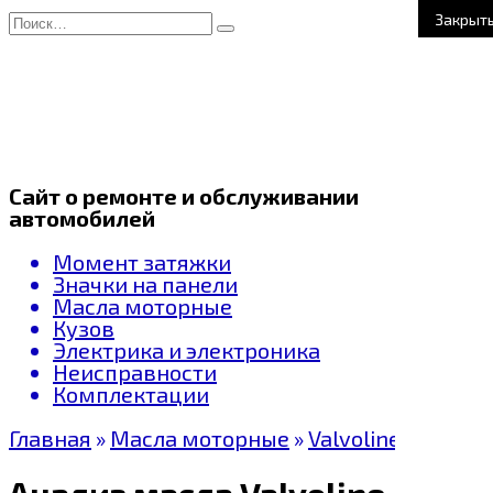
Перейти
Search
Закрыт
к
for:
содержанию
Сайт о ремонте и обслуживании
автомобилей
Момент затяжки
Значки на панели
Масла моторные
Кузов
Электрика и электроника
Неисправности
Комплектации
Главная
»
Масла моторные
»
Valvoline
Анализ масла Valvoline