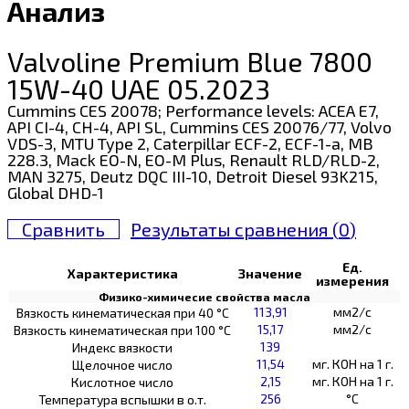
Анализ
Valvoline Premium Blue 7800
15W-40 UAE 05.2023
Cummins CES 20078; Performance levels: ACEA E7,
API CI-4, CH-4, API SL, Cummins CES 20076/77, Volvo
VDS-3, MTU Type 2, Caterpillar ECF-2, ECF-1-a, MB
228.3, Mack EO-N, EO-M Plus, Renault RLD/RLD-2,
MAN 3275, Deutz DQC III-10, Detroit Diesel 93K215,
Global DHD-1
Сравнить
Результаты сравнения (
0
)
Ед.
Характеристика
Значение
измерения
Физико-химичесие свойства масла
113,91
мм2/с
Вязкость кинематическая при 40 °С
15,17
мм2/с
Вязкость кинематическая при 100 °С
139
Индекс вязкости
11,54
мг. КОН на 1 г.
Щелочное число
2,15
мг. КОН на 1 г.
Кислотное число
256
°C
Температура вспышки в о.т.