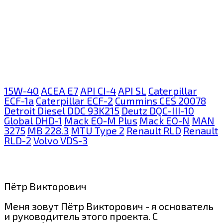
15W-40
ACEA E7
API CI-4
API SL
Caterpillar
ECF-1a
Caterpillar ECF-2
Cummins CES 20078
Detroit Diesel DDC 93K215
Deutz DQC-III-10
Global DHD-1
Mack EO-M Plus
Mack EO-N
MAN
3275
MB 228.3
MTU Type 2
Renault RLD
Renault
RLD-2
Volvo VDS-3
Пётр Викторович
Меня зовут Пётр Викторович - я основатель
и руководитель этого проекта. С