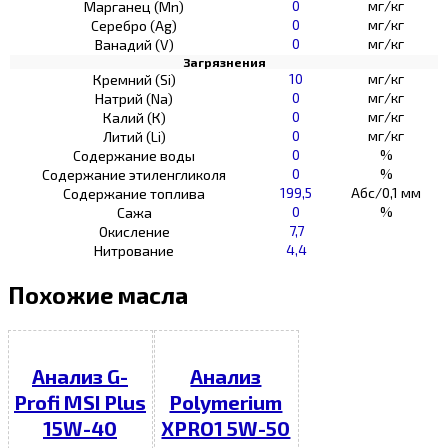
0
мг/кг
Марганец (Mn)
0
мг/кг
Серебро (Ag)
0
мг/кг
Ванадий (V)
Загрязнения
10
мг/кг
Кремний (Si)
0
мг/кг
Натрий (Na)
0
мг/кг
Калий (К)
0
мг/кг
Литий (Li)
0
%
Содержание воды
0
%
Содержание этиленгликоля
199,5
Абс/0,1 мм
Содержание топлива
0
%
Сажа
7,7
Окисление
4,4
Нитрование
Похожие масла
Анализ G-
Анализ
Profi MSI Plus
Polymerium
15W-40
XPRO1 5W-50