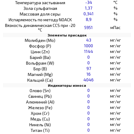
-34
°C
Температура застывания
1,37
%
Зола сульфатная
0,341
%
Массовая доля серы
8,9
%
Испаряемость по методу NOACK
Вязкость динамическая CCS при -20
5951
мПас
°С
Элементы присадок
43
мг/кг
Молибден (Мо)
1000
мг/кг
Фосфор (Р)
1144
мг/кг
Цинк (Zn)
0
мг/кг
Барий (Ва)
0
мг/кг
Вольфрам (W)
97
мг/кг
Бор (В)
16
мг/кг
Магний (Mg)
4046
мг/кг
Кальций (Са)
Индикаторы износа
0
мг/кг
Олово (Sn)
0
мг/кг
Свинец (Pb)
0
мг/кг
Алюминий (AI)
0
мг/кг
Железо (Fe)
0
мг/кг
Хром (Сг)
0
мг/кг
Медь (Cu)
0
мг/кг
Никель (Ni)
0
мг/кг
Титан (Ti)