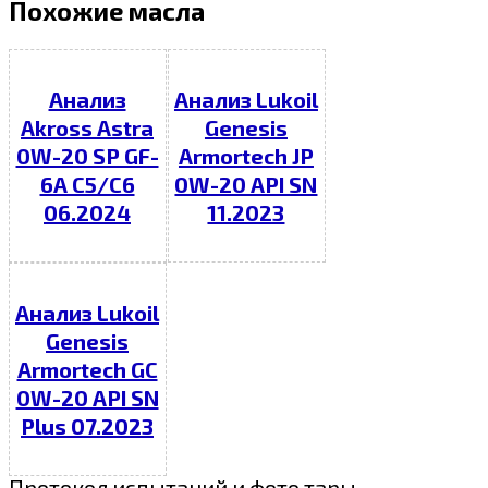
Похожие масла
Анализ
Анализ Lukoil
Akross Astra
Genesis
0W-20 SP GF-
Armortech JP
6A C5/C6
0W-20 API SN
06.2024
11.2023
Анализ Lukoil
Genesis
Armortech GC
0W-20 API SN
Plus 07.2023
Протокол испытаний и фото тары