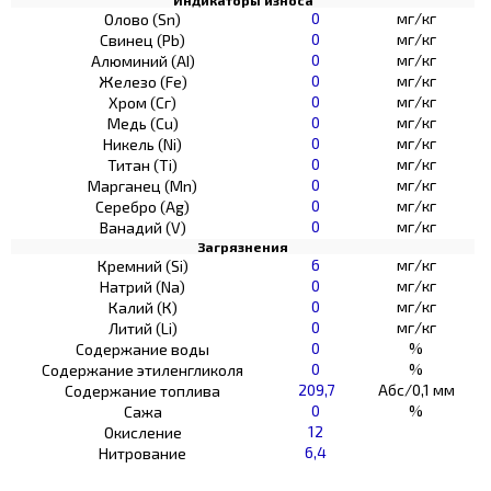
0
мг/кг
Олово (Sn)
0
мг/кг
Свинец (Pb)
0
мг/кг
Алюминий (AI)
0
мг/кг
Железо (Fe)
0
мг/кг
Хром (Сг)
0
мг/кг
Медь (Cu)
0
мг/кг
Никель (Ni)
0
мг/кг
Титан (Ti)
0
мг/кг
Марганец (Mn)
0
мг/кг
Серебро (Ag)
0
мг/кг
Ванадий (V)
Загрязнения
6
мг/кг
Кремний (Si)
0
мг/кг
Натрий (Na)
0
мг/кг
Калий (К)
0
мг/кг
Литий (Li)
0
%
Содержание воды
0
%
Содержание этиленгликоля
209,7
Абс/0,1 мм
Содержание топлива
0
%
Сажа
12
Окисление
6,4
Нитрование