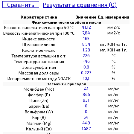
Сравнить
Результаты сравнения (
0
)
Характеристика
Значение
Ед. измерения
Физико-химичесие свойства масла
41,12
мм2/с
Вязкость кинематическая при 40 °С
7,84
мм2/с
Вязкость кинематическая при 100 °С
165
Индекс вязкости
8,54
мг. КОН на 1 г.
Щелочное число
1,28
мг. КОН на 1 г.
Кислотное число
226
°C
Температура вспышки в о.т.
-46
°C
Температура застывания
0,8
%
Зола сульфатная
0,223
%
Массовая доля серы
10,1
%
Испаряемость по методу NOACK
Элементы присадок
41
мг/кг
Молибден (Мо)
846
мг/кг
Фосфор (Р)
931
мг/кг
Цинк (Zn)
0
мг/кг
Барий (Ва)
0
мг/кг
Вольфрам (W)
54
мг/кг
Бор (В)
449
мг/кг
Магний (Mg)
1487
мг/кг
Кальций (Са)
Индикаторы износа