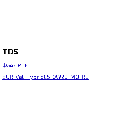
TDS
Файл PDF
EUR_Val_HybridC5_0W20_MO_RU