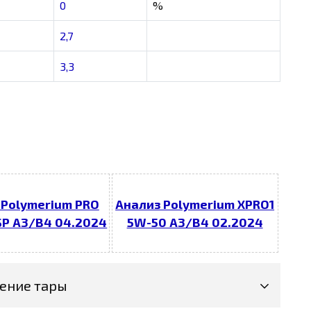
0
%
2,7
3,3
 Polymerium PRO
Анализ Polymerium XPRO1
SP А3/В4 04.2024
5W-50 A3/B4 02.2024
ение тары