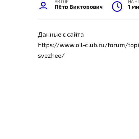
АВТОР
НА Ч
Пётр Викторович
1 м
Данные с сайта
https://www.oil-club.ru/forum/top
svezhee/