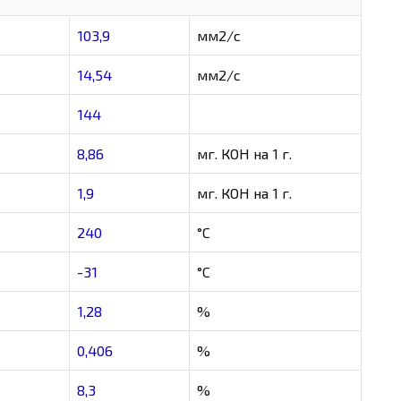
103,9
мм2/с
14,54
мм2/с
144
8,86
мг. КОН на 1 г.
1,9
мг. КОН на 1 г.
240
°C
-31
°C
1,28
%
0,406
%
8,3
%