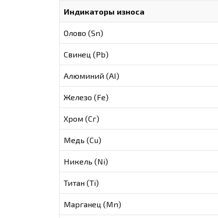
Индикаторы износа
Олово (Sn)
Свинец (Pb)
Алюминий (AI)
Железо (Fe)
Хром (Сг)
Медь (Cu)
Никель (Ni)
Титан (Ti)
Марганец (Mn)