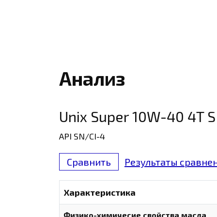
Анализ
Unix Super 10W-40 4T S
API SN/CI-4
Сравнить
Результаты сравнен
Характеристика
Физико-химичесие свойства масла