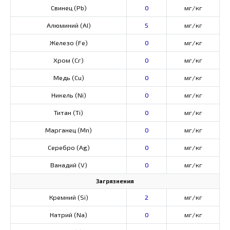
Свинец (Pb)
0
мг/кг
Алюминий (AI)
5
мг/кг
Железо (Fe)
0
мг/кг
Хром (Сг)
0
мг/кг
Медь (Cu)
0
мг/кг
Никель (Ni)
0
мг/кг
Титан (Ti)
0
мг/кг
Марганец (Mn)
0
мг/кг
Серебро (Ag)
0
мг/кг
Ванадий (V)
0
мг/кг
Загрязнения
Кремний (Si)
2
мг/кг
Натрий (Na)
0
мг/кг