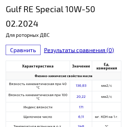
Gulf RE Special 10W-50
02.2024
Для роторных ДВС
Сравнить
Результаты сравнения (
0
)
Ед.
Характеристика
Значение
измерения
Физико-химичесие свойства масла
Вязкость кинематическая при 40
136,83
мм2/с
°С
Вязкость кинематическая при 100
20,22
мм2/с
°С
Индекс вязкости
171
Щелочное число
6,11
мг. КОН на 1 г.
Температура вспышки в о.т.
248
°C