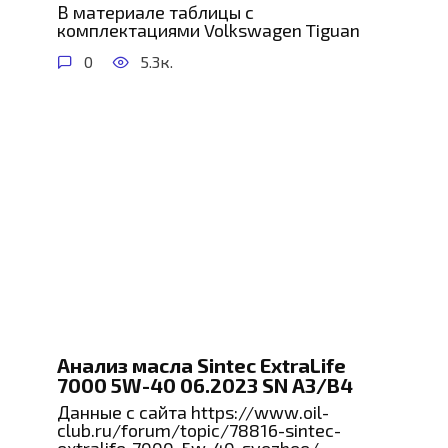
В материале таблицы с
комплектациями Volkswagen Tiguan
0
5.3к.
Анализ масла Sintec ExtraLife
7000 5W-40 06.2023 SN A3/B4
Данные с сайта https://www.oil-
club.ru/forum/topic/78816-sintec-
extralife-7000-5w-40-svezhee/