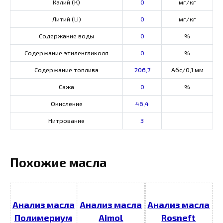
Калий (К)
0
мг/кг
Литий (Li)
0
мг/кг
Содержание воды
0
%
Содержание этиленгликоля
0
%
Содержание топлива
206,7
Абс/0,1 мм
Сажа
0
%
Окисление
46,4
Нитрование
3
Похожие масла
Анализ масла
Анализ масла
Анализ масла
Полимериум
Aimol
Rosneft