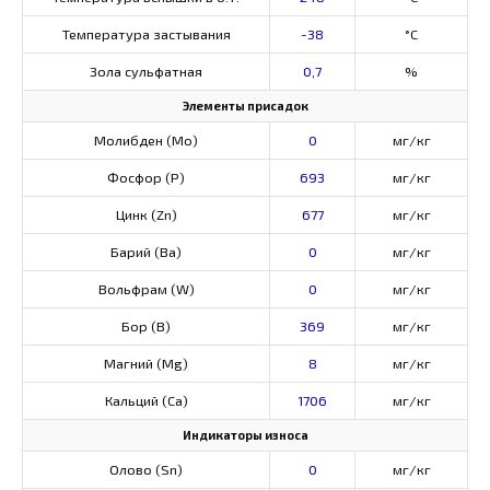
Температура застывания
-38
°C
Зола сульфатная
0,7
%
Элементы присадок
Молибден (Мо)
0
мг/кг
Фосфор (Р)
693
мг/кг
Цинк (Zn)
677
мг/кг
Барий (Ва)
0
мг/кг
Вольфрам (W)
0
мг/кг
Бор (В)
369
мг/кг
Магний (Mg)
8
мг/кг
Кальций (Са)
1706
мг/кг
Индикаторы износа
Олово (Sn)
0
мг/кг