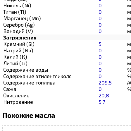
Никель (Ni)
0
м
Титан (Ti)
0
м
Марганец (Mn)
0
м
Серебро (Ag)
0
м
Ванадий (V)
0
м
Загрязнения
Кремний (Si)
5
м
Натрий (Na)
0
м
Калий (К)
0
м
Литий (Li)
0
м
Содержание воды
0
Содержание этиленгликоля
0
Содержание топлива
209,5
А
Сажа
0
Окисление
20,8
Нитрование
5,7
Похожие масла