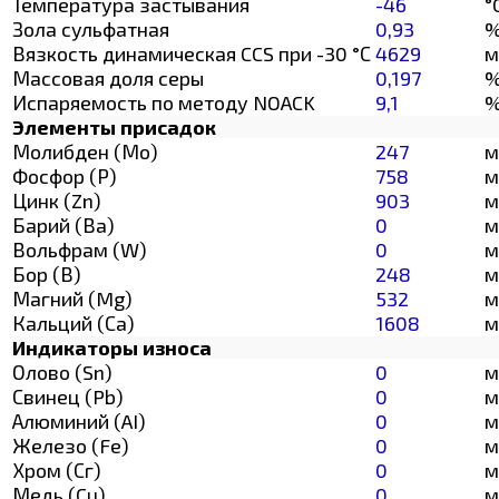
Температура застывания
-46
°
Зола сульфатная
0,93
Вязкость динамическая CCS при -30 °С
4629
м
Массовая доля серы
0,197
Испаряемость по методу NOACK
9,1
Элементы присадок
Молибден (Мо)
247
м
Фосфор (Р)
758
м
Цинк (Zn)
903
м
Барий (Ва)
0
м
Вольфрам (W)
0
м
Бор (В)
248
м
Магний (Mg)
532
м
Кальций (Са)
1608
м
Индикаторы износа
Олово (Sn)
0
м
Свинец (Pb)
0
м
Алюминий (AI)
0
м
Железо (Fe)
0
м
Хром (Сг)
0
м
Медь (Cu)
0
м