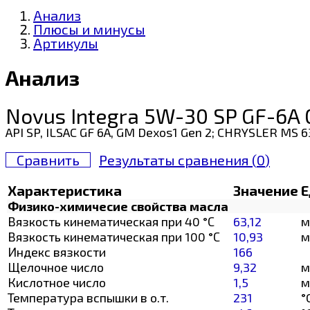
Анализ
Плюсы и минусы
Артикулы
Анализ
Novus Integra 5W-30 SP GF-6A
API SP, ILSAC GF 6A, GM Dexos1 Gen 2; CHRYSLER M
Сравнить
Результаты сравнения (
0
)
Характеристика
Значение
Е
Физико-химичесие свойства масла
Вязкость кинематическая при 40 °С
63,12
м
Вязкость кинематическая при 100 °С
10,93
м
Индекс вязкости
166
Щелочное число
9,32
м
Кислотное число
1,5
м
Температура вспышки в о.т.
231
°