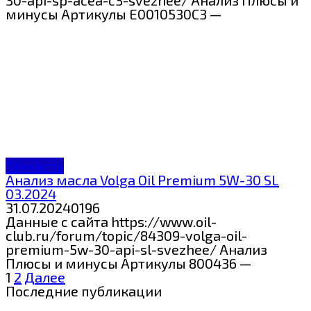
30-api-sp-acea-c3-svezhee/ Анализ Плюсы и
минусы Артикулы E0010530C3 —
Техчасть
Анализ масла Volga Oil Premium 5W-30 SL
03.2024
31.07.2024
0
196
Данные с сайта https://www.oil-
club.ru/forum/topic/84309-volga-oil-
premium-5w-30-api-sl-svezhee/ Анализ
Плюсы и минусы Артикулы 800436 —
Пагинация
1
2
Далее
записей
Последние публикации