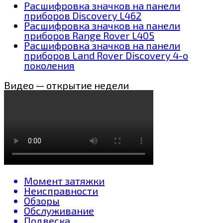
Расшифровка значков на панели
приборов Discovery L462
Расшифровка значков на панели
приборов Range Rover L405
Расшифровка значков на панели
приборов Land Rover Discovery 4-о
поколения
Видео — открытие недели
Момент затяжки
Неисправности
Обзоры
Обслуживание
Подвеска