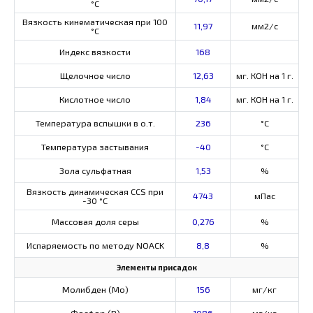
°С
Вязкость кинематическая при 100
11,97
мм2/с
°С
Индекс вязкости
168
Щелочное число
12,63
мг. КОН на 1 г.
Кислотное число
1,84
мг. КОН на 1 г.
Температура вспышки в о.т.
236
°C
Температура застывания
-40
°C
Зола сульфатная
1,53
%
Вязкость динамическая CCS при
4743
мПас
-30 °С
Массовая доля серы
0,276
%
Испаряемость по методу NOACK
8,8
%
Элементы присадок
Молибден (Мо)
156
мг/кг
Фосфор (Р)
1086
мг/кг