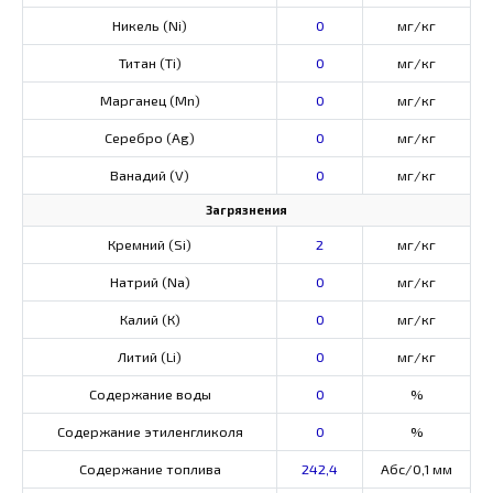
Никель (Ni)
0
мг/кг
Титан (Ti)
0
мг/кг
Марганец (Mn)
0
мг/кг
Серебро (Ag)
0
мг/кг
Ванадий (V)
0
мг/кг
Загрязнения
Кремний (Si)
2
мг/кг
Натрий (Na)
0
мг/кг
Калий (К)
0
мг/кг
Литий (Li)
0
мг/кг
Содержание воды
0
%
Содержание этиленгликоля
0
%
Содержание топлива
242,4
Абс/0,1 мм