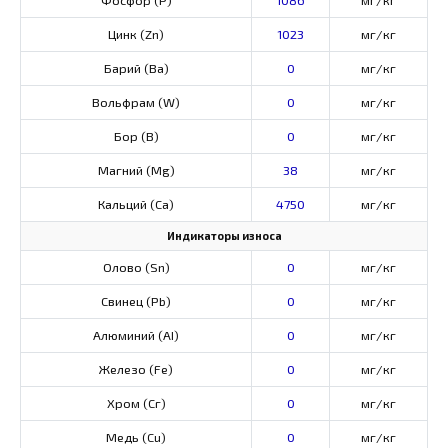
Цинк (Zn)
1023
мг/кг
Барий (Ва)
0
мг/кг
Вольфрам (W)
0
мг/кг
Бор (В)
0
мг/кг
Магний (Mg)
38
мг/кг
Кальций (Са)
4750
мг/кг
Индикаторы износа
Олово (Sn)
0
мг/кг
Свинец (Pb)
0
мг/кг
Алюминий (AI)
0
мг/кг
Железо (Fe)
0
мг/кг
Хром (Сг)
0
мг/кг
Медь (Cu)
0
мг/кг