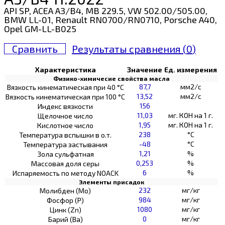
API SP, ACEA A3/B4, MB 229.5, VW 502.00/505.00,
BMW LL-01, Renault RN0700/RN0710, Porsche A40,
Opel GM-LL-B025
Сравнить
Результаты сравнения (
0
)
Характеристика
Значение
Ед. измерения
Физико-химичесие свойства масла
87,7
мм2/с
Вязкость кинематическая при 40 °С
13,52
мм2/с
Вязкость кинематическая при 100 °С
156
Индекс вязкости
11,03
мг. КОН на 1 г.
Щелочное число
1,95
мг. КОН на 1 г.
Кислотное число
238
°C
Температура вспышки в о.т.
-48
°C
Температура застывания
1,21
%
Зола сульфатная
0,253
%
Массовая доля серы
6
%
Испаряемость по методу NOACK
Элементы присадок
232
мг/кг
Молибден (Мо)
984
мг/кг
Фосфор (Р)
1080
мг/кг
Цинк (Zn)
0
мг/кг
Барий (Ва)