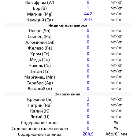
0
мг/кг
Вольфрам (W)
1
мг/кг
Бор (В)
442
мг/кг
Магний (Mg)
2615
мг/кг
Кальций (Са)
Индикаторы износа
0
мг/кг
Олово (Sn)
0
мг/кг
Свинец (Pb)
0
мг/кг
Алюминий (AI)
0
мг/кг
Железо (Fe)
0
мг/кг
Хром (Сг)
0
мг/кг
Медь (Cu)
0
мг/кг
Никель (Ni)
0
мг/кг
Титан (Ti)
0
мг/кг
Марганец (Mn)
0
мг/кг
Серебро (Ag)
0
мг/кг
Ванадий (V)
Загрязнения
3
мг/кг
Кремний (Si)
0
мг/кг
Натрий (Na)
0
мг/кг
Калий (К)
0
мг/кг
Литий (Li)
0
%
Содержание воды
0
%
Содержание этиленгликоля
204,9
Абс/0,1 мм
Содержание топлива