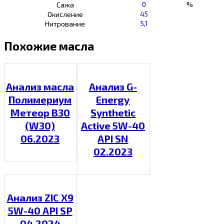
0
%
Сажа
45
Окисление
5,1
Нитрование
Похожие масла
Анализ масла
Анализ G-
Полимериум
Energy
Метеор В30
Synthetic
(W30)
Active 5W-40
06.2023
API SN
02.2023
Анализ ZIC X9
5W-40 API SP
04.2024