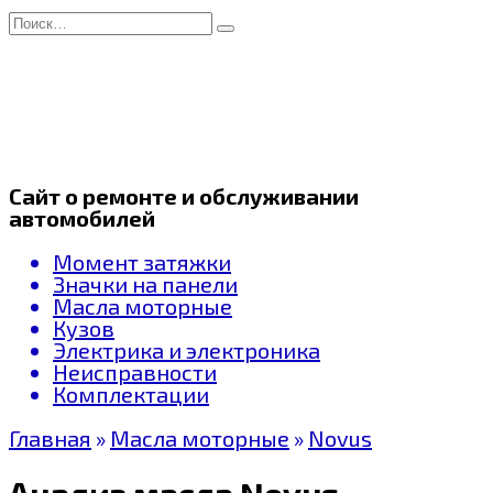
Перейти
Search
к
for:
содержанию
Сайт о ремонте и обслуживании
автомобилей
Момент затяжки
Значки на панели
Масла моторные
Кузов
Электрика и электроника
Неисправности
Комплектации
Главная
»
Масла моторные
»
Novus
Анализ масла Novus