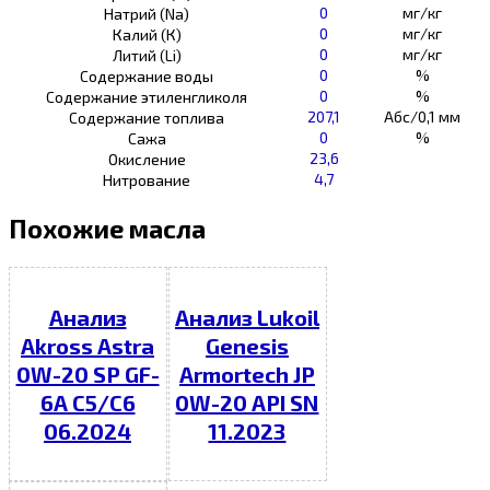
0
мг/кг
Натрий (Na)
0
мг/кг
Калий (К)
0
мг/кг
Литий (Li)
0
%
Содержание воды
0
%
Содержание этиленгликоля
207,1
Абс/0,1 мм
Содержание топлива
0
%
Сажа
23,6
Окисление
4,7
Нитрование
Похожие масла
Анализ
Анализ Lukoil
Akross Astra
Genesis
0W-20 SP GF-
Armortech JP
6A C5/C6
0W-20 API SN
06.2024
11.2023