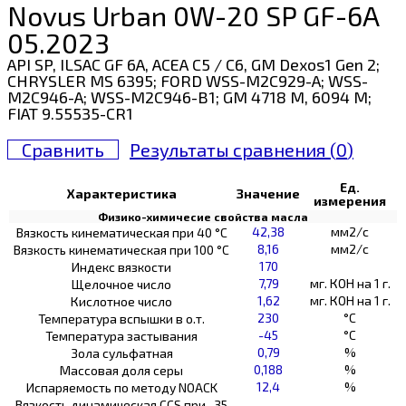
Novus Urban 0W-20 SP GF-6A
05.2023
API SP, ILSAC GF 6A, ACEA C5 / C6, GM Dexos1 Gen 2;
CHRYSLER MS 6395; FORD WSS-M2C929-A; WSS-
M2C946-A; WSS-M2C946-B1; GM 4718 M, 6094 M;
FIAT 9.55535-CR1
Сравнить
Результаты сравнения (
0
)
Ед.
Характеристика
Значение
измерения
Физико-химичесие свойства масла
42,38
мм2/с
Вязкость кинематическая при 40 °С
8,16
мм2/с
Вязкость кинематическая при 100 °С
170
Индекс вязкости
7,79
мг. КОН на 1 г.
Щелочное число
1,62
мг. КОН на 1 г.
Кислотное число
230
°C
Температура вспышки в о.т.
-45
°C
Температура застывания
0,79
%
Зола сульфатная
0,188
%
Массовая доля серы
12,4
%
Испаряемость по методу NOACK
Вязкость динамическая CCS при -35