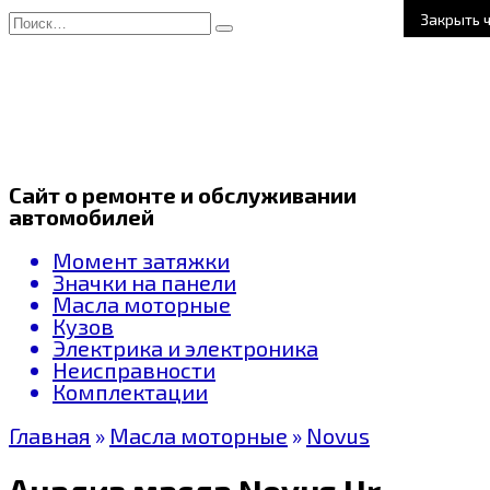
Перейти
Search
Закрыть 
к
for:
содержанию
Сайт о ремонте и обслуживании
автомобилей
Момент затяжки
Значки на панели
Масла моторные
Кузов
Электрика и электроника
Неисправности
Комплектации
Главная
»
Масла моторные
»
Novus
Анализ масла Novus Urban