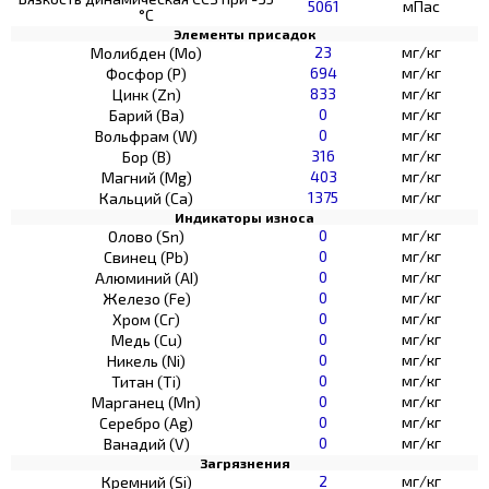
5061
мПас
°С
Элементы присадок
23
мг/кг
Молибден (Мо)
694
мг/кг
Фосфор (Р)
833
мг/кг
Цинк (Zn)
0
мг/кг
Барий (Ва)
0
мг/кг
Вольфрам (W)
316
мг/кг
Бор (В)
403
мг/кг
Магний (Mg)
1375
мг/кг
Кальций (Са)
Индикаторы износа
0
мг/кг
Олово (Sn)
0
мг/кг
Свинец (Pb)
0
мг/кг
Алюминий (AI)
0
мг/кг
Железо (Fe)
0
мг/кг
Хром (Сг)
0
мг/кг
Медь (Cu)
0
мг/кг
Никель (Ni)
0
мг/кг
Титан (Ti)
0
мг/кг
Марганец (Mn)
0
мг/кг
Серебро (Ag)
0
мг/кг
Ванадий (V)
Загрязнения
2
мг/кг
Кремний (Si)