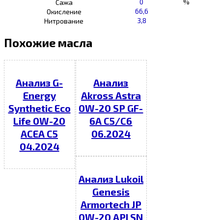
0
%
Сажа
66,6
Окисление
3,8
Нитрование
Похожие масла
Анализ G-
Анализ
Energy
Akross Astra
Synthetic Eco
0W-20 SP GF-
Life 0W-20
6A C5/C6
ACEA C5
06.2024
04.2024
Анализ Lukoil
Genesis
Armortech JP
0W-20 API SN