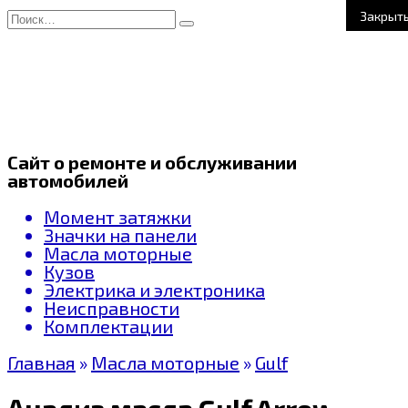
Перейти
Search
Закрыт
к
for:
содержанию
Сайт о ремонте и обслуживании
автомобилей
Момент затяжки
Значки на панели
Масла моторные
Кузов
Электрика и электроника
Неисправности
Комплектации
Главная
»
Масла моторные
»
Gulf
Анализ масла Gulf Arrow GT-