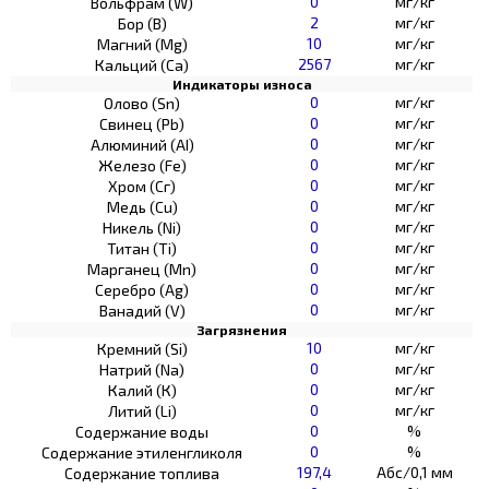
0
мг/кг
Вольфрам (W)
2
мг/кг
Бор (В)
10
мг/кг
Магний (Mg)
2567
мг/кг
Кальций (Са)
Индикаторы износа
0
мг/кг
Олово (Sn)
0
мг/кг
Свинец (Pb)
0
мг/кг
Алюминий (AI)
0
мг/кг
Железо (Fe)
0
мг/кг
Хром (Сг)
0
мг/кг
Медь (Cu)
0
мг/кг
Никель (Ni)
0
мг/кг
Титан (Ti)
0
мг/кг
Марганец (Mn)
0
мг/кг
Серебро (Ag)
0
мг/кг
Ванадий (V)
Загрязнения
10
мг/кг
Кремний (Si)
0
мг/кг
Натрий (Na)
0
мг/кг
Калий (К)
0
мг/кг
Литий (Li)
0
%
Содержание воды
0
%
Содержание этиленгликоля
197,4
Абс/0,1 мм
Содержание топлива