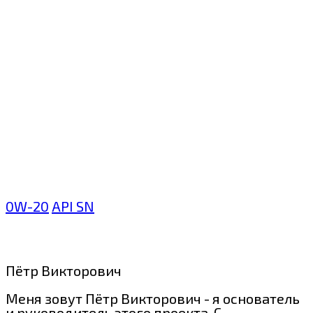
0W-20
API SN
Пётр Викторович
Меня зовут Пётр Викторович - я основатель
и руководитель этого проекта. С