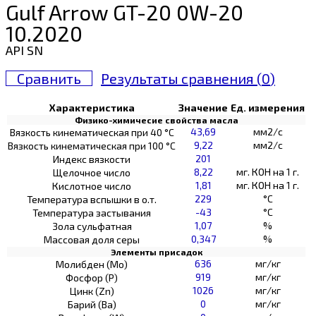
Gulf Arrow GT-20 0W-20
10.2020
API SN
Сравнить
Результаты сравнения (
0
)
Характеристика
Значение
Ед. измерения
Физико-химичесие свойства масла
43,69
мм2/с
Вязкость кинематическая при 40 °С
9,22
мм2/с
Вязкость кинематическая при 100 °С
201
Индекс вязкости
8,22
мг. КОН на 1 г.
Щелочное число
1,81
мг. КОН на 1 г.
Кислотное число
229
°C
Температура вспышки в о.т.
-43
°C
Температура застывания
1,07
%
Зола сульфатная
0,347
%
Массовая доля серы
Элементы присадок
636
мг/кг
Молибден (Мо)
919
мг/кг
Фосфор (Р)
1026
мг/кг
Цинк (Zn)
0
мг/кг
Барий (Ва)