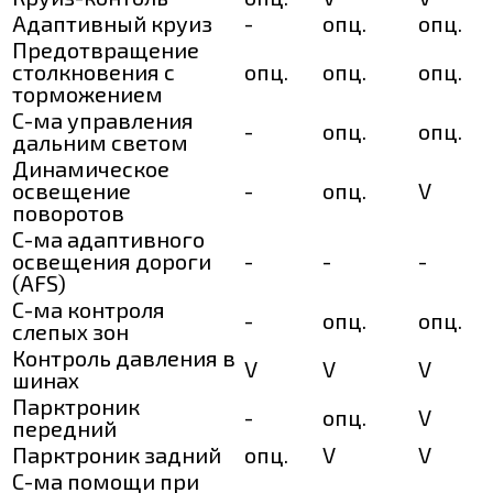
Адаптивный круиз
-
опц.
опц.
Предотвращение
столкновения с
опц.
опц.
опц.
торможением
С-ма управления
-
опц.
опц.
дальним светом
Динамическое
освещение
-
опц.
V
поворотов
С-ма адаптивного
освещения дороги
-
-
-
(AFS)
С-ма контроля
-
опц.
опц.
слепых зон
Контроль давления в
V
V
V
шинах
Парктроник
-
опц.
V
передний
Парктроник задний
опц.
V
V
С-ма помощи при