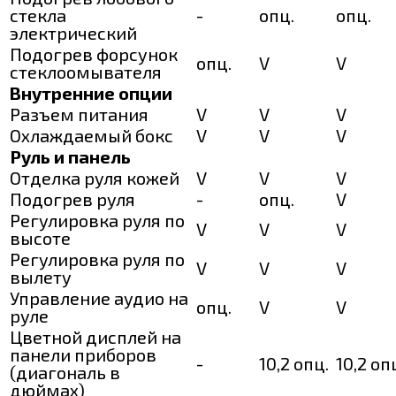
стекла
-
опц.
опц.
электрический
Подогрев форсунок
опц.
V
V
стеклоомывателя
Внутренние опции
Разъем питания
V
V
V
Охлаждаемый бокс
V
V
V
Руль и панель
Отделка руля кожей
V
V
V
Подогрев руля
-
опц.
V
Регулировка руля по
V
V
V
высоте
Регулировка руля по
V
V
V
вылету
Управление аудио на
опц.
V
V
руле
Цветной дисплей на
панели приборов
-
10,2 опц.
10,2 оп
(диагональ в
дюймах)