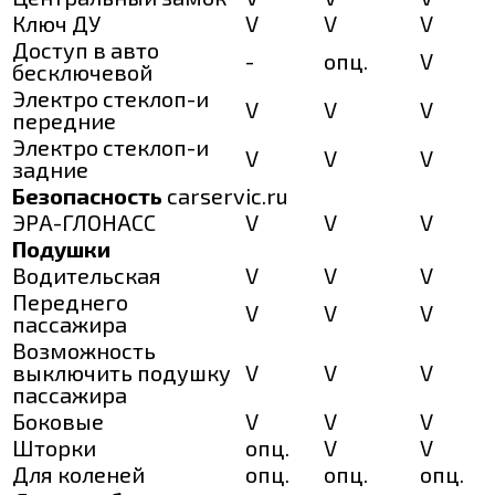
Ключ ДУ
V
V
V
Доступ в авто
-
опц.
V
бесключевой
Электро стеклоп-и
V
V
V
передние
Электро стеклоп-и
V
V
V
задние
Безопасность
carservic.ru
ЭРА-ГЛОНАСС
V
V
V
Подушки
Водительская
V
V
V
Переднего
V
V
V
пассажира
Возможность
выключить подушку
V
V
V
пассажира
Боковые
V
V
V
Шторки
опц.
V
V
Для коленей
опц.
опц.
опц.