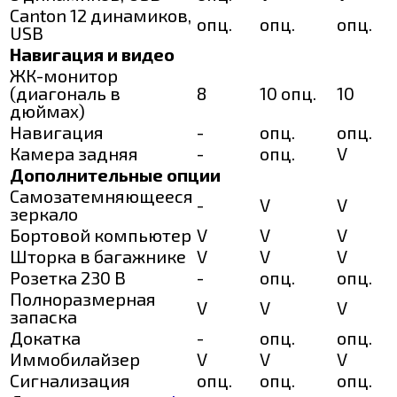
Canton 12 динамиков,
опц.
опц.
опц.
USB
Навигация и видео
ЖК-монитор
(диагональ в
8
10 опц.
10
дюймах)
Навигация
-
опц.
опц.
Камера задняя
-
опц.
V
Дополнительные опции
Самозатемняющееся
-
V
V
зеркало
Бортовой компьютер
V
V
V
Шторка в багажнике
V
V
V
Розетка 230 В
-
опц.
опц.
Полноразмерная
V
V
V
запаска
Докатка
-
опц.
опц.
Иммобилайзер
V
V
V
Сигнализация
опц.
опц.
опц.