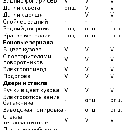
Задние фонари LED
V
V
V
Датчик света
опц.
V
V
Датчик дождя
-
V
V
Спойлер задний
-
-
-
Задний дворник
опц.
опц.
опц.
Краска металлик
опц.
опц.
опц.
Боковые зеркала
В цвет кузова
V
V
V
С повторителями
V
V
V
поворотников
Электропривод
V
V
V
Подогрев
V
V
V
Двери и стекла
Ручки в цвет кузова
V
V
V
Электрооткрывание
-
опц.
опц.
багажника
Заводская тонировка
-
опц.
опц.
Стекла
V
V
V
теплозащитные
Подогрев лобового