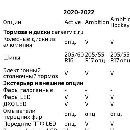
2020-2022
Ambiti
Опции
Active
Ambition
Hockey
Тормоза и диски
carservic.ru
Колесные диски из
опц.
V
V
алюминия
205/60
205/55
205/55
Шины
R16
R17 опц.
R17 опц
Электронный
V
V
V
стояночный тормоз
Экстерьер и внешние опции
Фары галогенные
-
-
-
Фары LED
V
V
V
ДХО LED
V
V
V
Омыватели
опц.
опц.
опц.
передних фар
Передние ПТФ LED
опц.
V
V