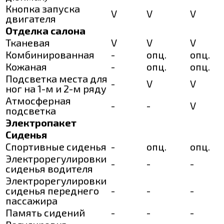
Кнопка запуска
V
V
V
двигателя
Отделка салона
Тканевая
V
V
V
Комбинированная
-
опц.
опц.
Кожаная
-
опц.
опц.
Подсветка места для
-
V
V
ног на 1-м и 2-м ряду
Атмосферная
-
-
V
подсветка
Электропакет
Сиденья
Спортивные сиденья
-
опц.
опц.
Электрорегулировки
-
-
-
сиденья водителя
Электрорегулировки
сиденья переднего
-
-
-
пассажира
Память сидений
-
-
-