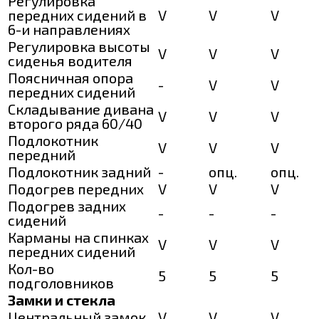
Регулировка
передних сидений в
V
V
V
6-и направлениях
Регулировка высоты
V
V
V
сиденья водителя
Поясничная опора
-
V
V
передних сидений
Складывание дивана
V
V
V
второго ряда 60/40
Подлокотник
V
V
V
передний
Подлокотник задний
-
опц.
опц.
Подогрев передних
V
V
V
Подогрев задних
-
-
-
сидений
Карманы на спинках
V
V
V
передних сидений
Кол-во
5
5
5
подголовников
Замки и стекла
Центральный замок
V
V
V