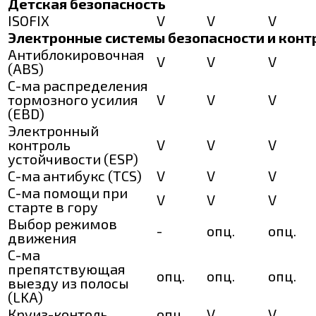
Детская безопасность
ISOFIX
V
V
V
Электронные системы безопасности и конт
Антиблокировочная
V
V
V
(ABS)
С-ма распределения
тормозного усилия
V
V
V
(EBD)
Электронный
контроль
V
V
V
устойчивости (ESP)
С-ма антибукс (TCS)
V
V
V
С-ма помощи при
V
V
V
старте в гору
Выбор режимов
-
опц.
опц.
движения
С-ма
препятствующая
опц.
опц.
опц.
выезду из полосы
(LKA)
Круиз-контоль
опц.
V
V