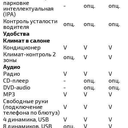
парковке
-
опц.
опц.
интеллектуальная
(IPA)
Контроль усталости
опц.
опц.
опц.
водителя
Удобства
Климат в салоне
Кондиционер
V
V
V
Климат-контроль 2
опц.
V
V
зоны
Аудио
Радио
V
V
V
CD-плеер
-
опц.
опц.
DVD-audio
-
опц.
опц.
MP3
V
V
V
Свободные руки
(подключение
V
V
V
телефона по блютуз)
4 динамика, USB
V
V
V
8 динамиков, USB
опц.
V
V