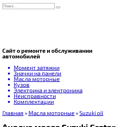
Перейти
Search
к
for:
содержанию
Сайт о ремонте и обслуживании
автомобилей
Момент затяжки
Значки на панели
Масла моторные
Кузов
Электрика и электроника
Неисправности
Комплектации
Главная
»
Масла моторные
»
Suzuki oil
Анализ масла Suzuki Ecstar