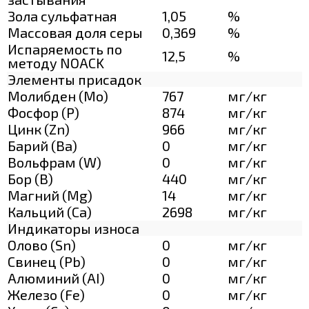
Зола сульфатная
1,05
%
Массовая доля серы
0,369
%
Испаряемость по
12,5
%
методу NOACK
Элементы присадок
Молибден (Мо)
767
мг/кг
Фосфор (Р)
874
мг/кг
Цинк (Zn)
966
мг/кг
Барий (Ва)
0
мг/кг
Вольфрам (W)
0
мг/кг
Бор (В)
440
мг/кг
Магний (Mg)
14
мг/кг
Кальций (Са)
2698
мг/кг
Индикаторы износа
Олово (Sn)
0
мг/кг
Свинец (Pb)
0
мг/кг
Алюминий (AI)
0
мг/кг
Железо (Fe)
0
мг/кг