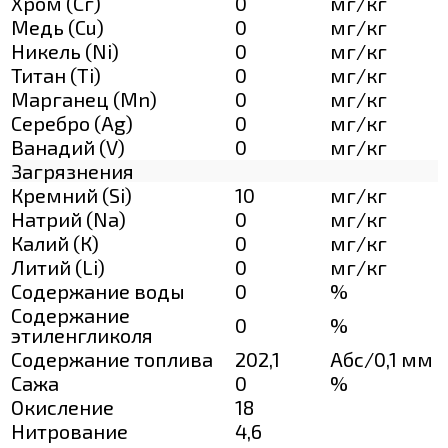
Хром (Сг)
0
мг/кг
Медь (Cu)
0
мг/кг
Никель (Ni)
0
мг/кг
Титан (Ti)
0
мг/кг
Марганец (Mn)
0
мг/кг
Серебро (Ag)
0
мг/кг
Ванадий (V)
0
мг/кг
Загрязнения
Кремний (Si)
10
мг/кг
Натрий (Na)
0
мг/кг
Калий (К)
0
мг/кг
Литий (Li)
0
мг/кг
Содержание воды
0
%
Содержание
0
%
этиленгликоля
Содержание топлива
202,1
Абс/0,1 мм
Сажа
0
%
Окисление
18
Нитрование
4,6