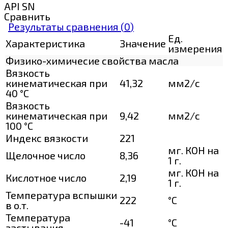
API SN
Сравнить
Результаты сравнения (
0
)
Ед.
Характеристика
Значение
измерения
Физико-химичесие свойства масла
Вязкость
кинематическая при
41,32
мм2/с
40 °С
Вязкость
кинематическая при
9,42
мм2/с
100 °С
Индекс вязкости
221
мг. КОН на
Щелочное число
8,36
1 г.
мг. КОН на
Кислотное число
2,19
1 г.
Температура вспышки
222
°C
в о.т.
Температура
-41
°C
застывания