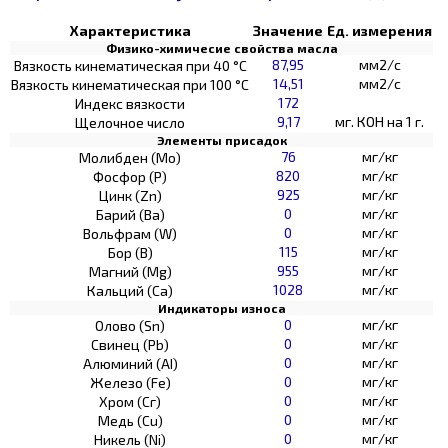
Характеристика
Значение
Ед. измерения
Физико-химичесие свойства масла
87,95
мм2/с
Вязкость кинематическая при 40 °С
14,51
мм2/с
Вязкость кинематическая при 100 °С
172
Индекс вязкости
9,17
мг. КОН на 1 г.
Щелочное число
Элементы присадок
76
мг/кг
Молибден (Мо)
820
мг/кг
Фосфор (Р)
925
мг/кг
Цинк (Zn)
0
мг/кг
Барий (Ва)
0
мг/кг
Вольфрам (W)
115
мг/кг
Бор (В)
955
мг/кг
Магний (Mg)
1028
мг/кг
Кальций (Са)
Индикаторы износа
0
мг/кг
Олово (Sn)
0
мг/кг
Свинец (Pb)
0
мг/кг
Алюминий (AI)
0
мг/кг
Железо (Fe)
0
мг/кг
Хром (Сг)
0
мг/кг
Медь (Cu)
0
мг/кг
Никель (Ni)