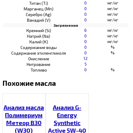
0
мг/кг
Титан (Ti)
0
мг/кг
Марганец (Mn)
0
мг/кг
Серебро (Ag)
0
мг/кг
Ванадий (V)
Загрязнения
6
мг/кг
Кремний (Si)
0
мг/кг
Натрий (Na)
0
мг/кг
Калий (К)
0
%
Содержание воды
0
%
Содержание этиленгликоля
12
Окисление
5
Нитрование
0
%
Топливо
Похожие масла
Анализ масла
Анализ G-
Полимериум
Energy
Метеор В30
Synthetic
(W30)
Active 5W-40