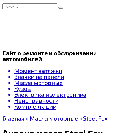
Перейти
Search
к
for:
содержанию
Сайт о ремонте и обслуживании
автомобилей
Момент затяжки
Значки на панели
Масла моторные
Кузов
Электрика и электроника
Неисправности
Комплектации
Главная
»
Масла моторные
»
Steel Fox
Анализ масла Steel Fox