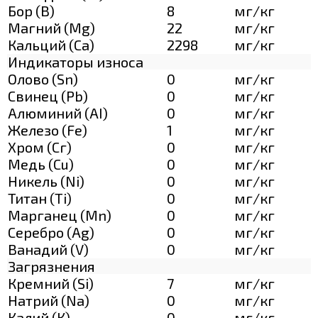
Бор (В)
8
мг/кг
Магний (Mg)
22
мг/кг
Кальций (Са)
2298
мг/кг
Индикаторы износа
Олово (Sn)
0
мг/кг
Свинец (Pb)
0
мг/кг
Алюминий (AI)
0
мг/кг
Железо (Fe)
1
мг/кг
Хром (Сг)
0
мг/кг
Медь (Cu)
0
мг/кг
Никель (Ni)
0
мг/кг
Титан (Ti)
0
мг/кг
Марганец (Mn)
0
мг/кг
Серебро (Ag)
0
мг/кг
Ванадий (V)
0
мг/кг
Загрязнения
Кремний (Si)
7
мг/кг
Натрий (Na)
0
мг/кг
Калий (К)
0
мг/кг