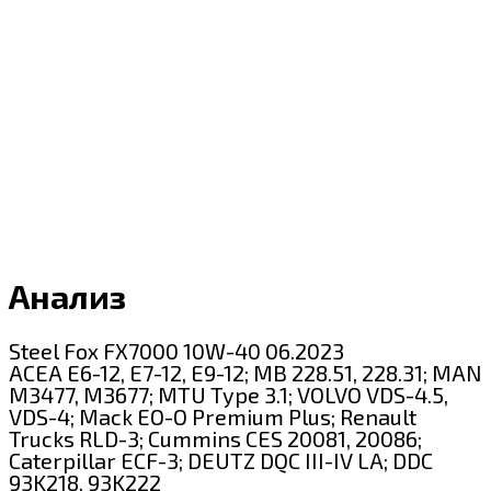
Анализ
Steel Fox FX7000 10W-40 06.2023
ACEA E6-12, E7-12, E9-12; MB 228.51, 228.31; MAN
M3477, M3677; MTU Type 3.1; VOLVO VDS-4.5,
VDS-4; Mack EO-O Premium Plus; Renault
Trucks RLD-3; Cummins CES 20081, 20086;
Caterpillar ECF-3; DEUTZ DQC III-IV LA; DDC
93K218, 93K222