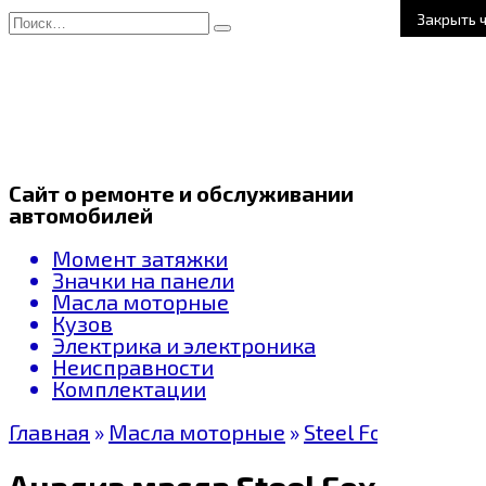
Перейти
Search
Закрыть 
к
for:
содержанию
Сайт о ремонте и обслуживании
автомобилей
Момент затяжки
Значки на панели
Масла моторные
Кузов
Электрика и электроника
Неисправности
Комплектации
Главная
»
Масла моторные
»
Steel Fox
Анализ масла Steel Fox