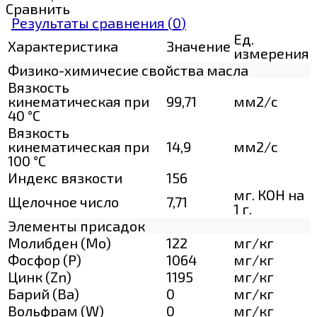
Сравнить
Результаты сравнения (
0
)
Ед.
Характеристика
Значение
измерения
Физико-химичесие свойства масла
Вязкость
кинематическая при
99,71
мм2/с
40 °С
Вязкость
кинематическая при
14,9
мм2/с
100 °С
Индекс вязкости
156
мг. КОН на
Щелочное число
7,71
1 г.
Элементы присадок
Молибден (Мо)
122
мг/кг
Фосфор (Р)
1064
мг/кг
Цинк (Zn)
1195
мг/кг
Барий (Ва)
0
мг/кг
Вольфрам (W)
0
мг/кг