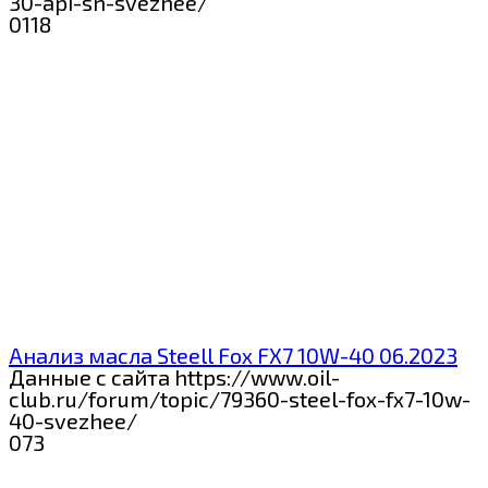
30-api-sn-svezhee/
0
118
Анализ масла Steell Fox FX7 10W-40 06.2023
Данные с сайта https://www.oil-
club.ru/forum/topic/79360-steel-fox-fx7-10w-
40-svezhee/
0
73