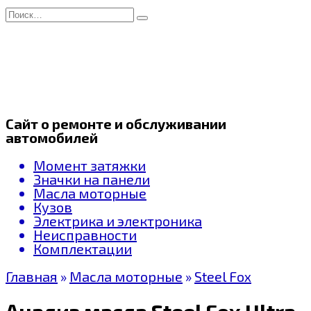
Перейти
Search
к
for:
содержанию
Сайт о ремонте и обслуживании
автомобилей
Момент затяжки
Значки на панели
Масла моторные
Кузов
Электрика и электроника
Неисправности
Комплектации
Главная
»
Масла моторные
»
Steel Fox
Анализ масла Steel Fox Ultra