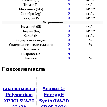
0
мг/кг
Титан (Ti)
0
мг/кг
Марганец (Mn)
0
мг/кг
Серебро (Ag)
0
мг/кг
Ванадий (V)
Загрязнения
7
мг/кг
Кремний (Si)
0
мг/кг
Натрий (Na)
0
мг/кг
Калий (К)
0
%
Содержание воды
0
%
Содержание этиленгликоля
8
Окисление
4
Нитрование
0
%
Топливо
Похожие масла
Анализ масла
Анализ G-
Polymerium
Energy F
XPRO1 5W-30
Synth 0W-30
A3/B4
SP 05.2024