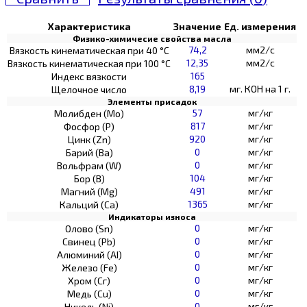
Характеристика
Значение
Ед. измерения
Физико-химичесие свойства масла
74,2
мм2/с
Вязкость кинематическая при 40 °С
12,35
мм2/с
Вязкость кинематическая при 100 °С
165
Индекс вязкости
8,19
мг. КОН на 1 г.
Щелочное число
Элементы присадок
57
мг/кг
Молибден (Мо)
817
мг/кг
Фосфор (Р)
920
мг/кг
Цинк (Zn)
0
мг/кг
Барий (Ва)
0
мг/кг
Вольфрам (W)
104
мг/кг
Бор (В)
491
мг/кг
Магний (Mg)
1365
мг/кг
Кальций (Са)
Индикаторы износа
0
мг/кг
Олово (Sn)
0
мг/кг
Свинец (Pb)
0
мг/кг
Алюминий (AI)
0
мг/кг
Железо (Fe)
0
мг/кг
Хром (Сг)
0
мг/кг
Медь (Cu)
0
мг/кг
Никель (Ni)