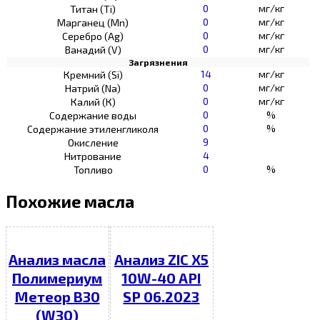
0
мг/кг
Титан (Ti)
0
мг/кг
Марганец (Mn)
0
мг/кг
Серебро (Ag)
0
мг/кг
Ванадий (V)
Загрязнения
14
мг/кг
Кремний (Si)
0
мг/кг
Натрий (Na)
0
мг/кг
Калий (К)
0
%
Содержание воды
0
%
Содержание этиленгликоля
9
Окисление
4
Нитрование
0
%
Топливо
Похожие масла
Анализ масла
Анализ ZIC X5
Полимериум
10W-40 API
Метеор В30
SP 06.2023
(W30)