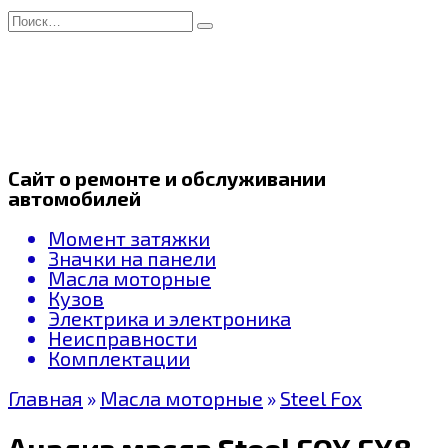
Перейти
Search
к
for:
содержанию
Сайт о ремонте и обслуживании
автомобилей
Момент затяжки
Значки на панели
Масла моторные
Кузов
Электрика и электроника
Неисправности
Комплектации
Главная
»
Масла моторные
»
Steel Fox
Анализ масла Steel FOX FX8