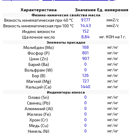
Характеристика
Значение
Ед. измерения
Физико-химичесие свойства масла
97,77
мм2/с
Вязкость кинематическая при 40 °С
14,43
мм2/с
Вязкость кинематическая при 100 °С
152
Индекс вязкости
8,84
мг. КОН на 1 г.
Щелочное число
Элементы присадок
168
мг/кг
Молибден (Мо)
801
мг/кг
Фосфор (Р)
907
мг/кг
Цинк (Zn)
0
мг/кг
Барий (Ва)
0
мг/кг
Вольфрам (W)
126
мг/кг
Бор (В)
727
мг/кг
Магний (Mg)
1440
мг/кг
Кальций (Са)
Индикаторы износа
0
мг/кг
Олово (Sn)
0
мг/кг
Свинец (Pb)
0
мг/кг
Алюминий (AI)
0
мг/кг
Железо (Fe)
0
мг/кг
Хром (Сг)
0
мг/кг
Медь (Cu)
0
мг/кг
Никель (Ni)